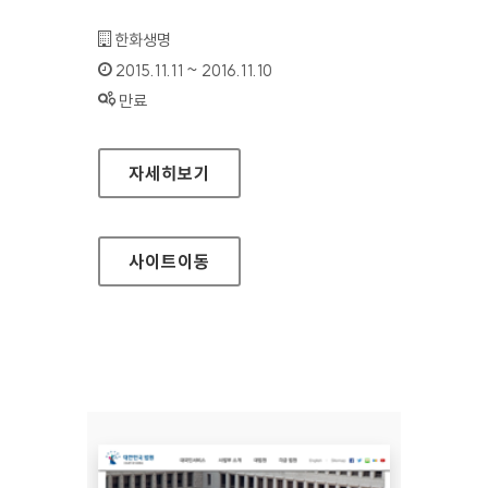
기관명 :
한화생명
인증기간 :
2015.11.11 ~ 2016.11.10
상태 :
만료
한화생명 모바일웹
자세히보기
사이트
이동