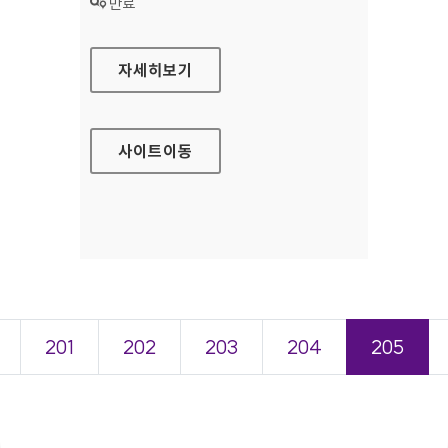
상태 :
만료
국립나주병원 홈페이지
자세히보기
사이트
이동
201
202
203
204
205