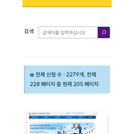
검색
검색옵션
검색
전체 신청 수 : 2279개, 전체
228 페이지 중 현재 205 페이지