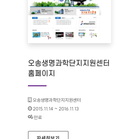
오송생명과학단지지원센터
홈페이지
기관명 :
오송생명과학단지지원센터
인증기간 :
2015.11.14 ~ 2016.11.13
상태 :
만료
오송생명과학단지지원센터 홈페이지
자세히보기