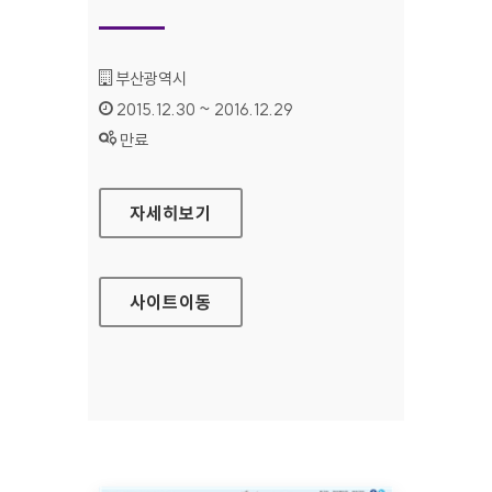
기관명 :
부산광역시
인증기간 :
2015.12.30 ~ 2016.12.29
상태 :
만료
부산스토리텔링원형정보관리시스템 홈페이지
자세히보기
사이트
이동