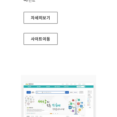
상태 :
만료
지구촌 스마트 여행 홈페이지
자세히보기
사이트
이동