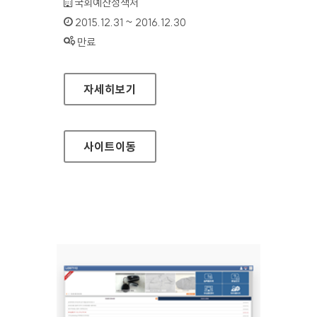
기관명 :
국회예산정책처
인증기간 :
2015.12.31 ~ 2016.12.30
상태 :
만료
국회예산정책처 홈페이지
자세히보기
사이트
이동