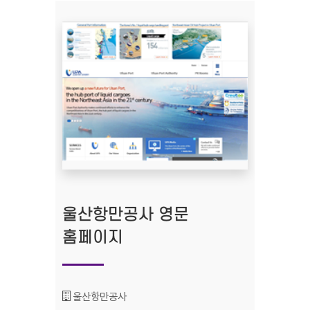
울산항만공사 영문
홈페이지
기관명 :
울산항만공사