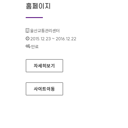
홈페이지
기관명 :
울산교통관리센터
인증기간 :
2015.12.23 ~ 2016.12.22
상태 :
만료
울산교통관리센터 홈페이지
자세히보기
사이트
이동