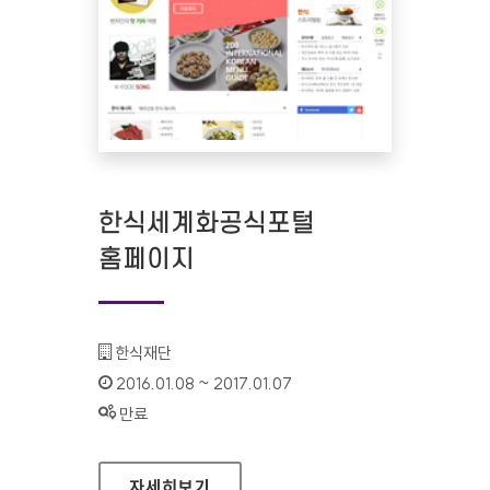
한식세계화공식포털
홈페이지
기관명 :
한식재단
인증기간 :
2016.01.08 ~ 2017.01.07
상태 :
만료
한식세계화공식포털 홈페이지
자세히보기