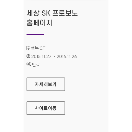
세상 SK 프로보노
홈페이지
기관명 :
행복ICT
인증기간 :
2015.11.27 ~ 2016.11.26
상태 :
만료
세상 SK 프로보노 홈페이지
자세히보기
사이트
이동