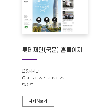
롯데재단(국문) 홈페이지
기관명 :
롯데재단
인증기간 :
2015.11.27 ~ 2016.11.26
상태 :
만료
롯데재단(국문) 홈페이지
자세히보기