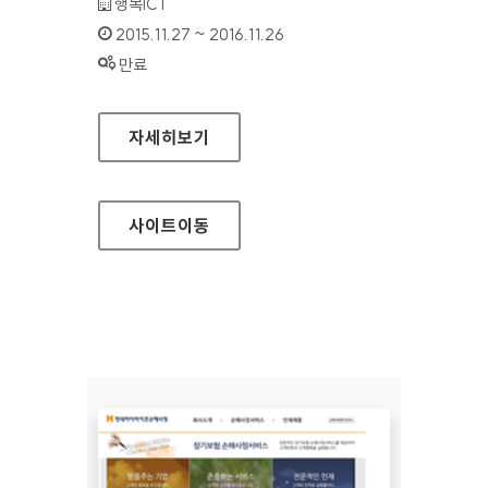
기관명 :
행복ICT
인증기간 :
2015.11.27 ~ 2016.11.26
상태 :
만료
세상 홈페이지
자세히보기
사이트
이동