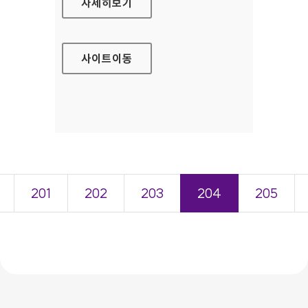
현대캐피탈 홈페이지
자세히보기
사이트
이동
201
202
203
204
205