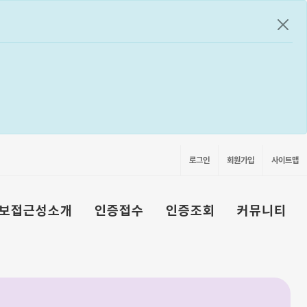
공지
로그인
회원가입
사이트맵
보접근성소개
인증접수
인증조회
커뮤니티