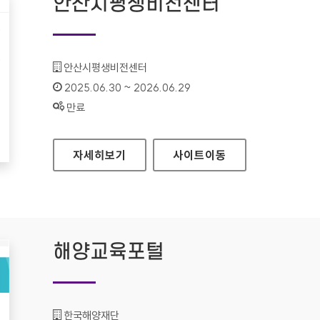
안산시평생비전센터
기관명 :
안산시평생비전센터
인증기간 :
2025.06.30 ~ 2026.06.29
상태 :
만료
안산시평생비전센터
자세히보기
사이트
이동
해양교육포털
기관명 :
한국해양재단