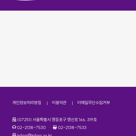
개인정보처리방침
이용약관
이메일무단수집거부
주소
(07251) 서울특별시 영등포구 영신로 166, 319호
전화번호
팩스번호
02-2138-7530
·
02-2138-7533
이메일
kdaa@kdaa.or.kr