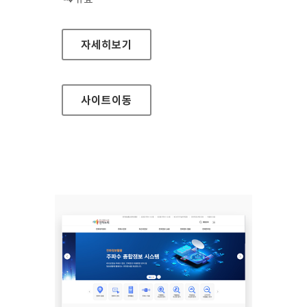
민간용주파수수요관리시스템
자세히보기
사이트
이동