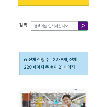
검색
검색옵션
검색
전체 신청 수 : 2279개, 전체
228 페이지 중 현재 21 페이지