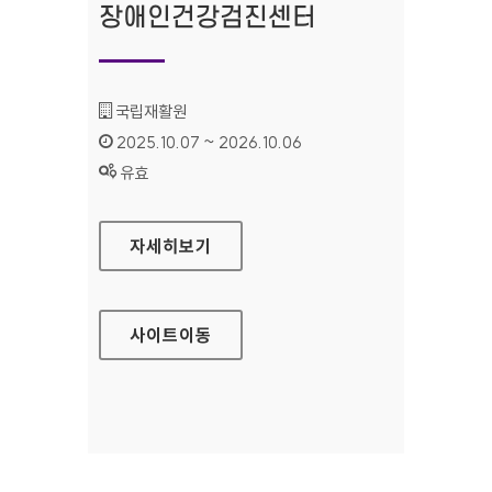
장애인건강검진센터
기관명 :
국립재활원
인증기간 :
2025.10.07 ~ 2026.10.06
상태 :
유효
국립재활원 장애인건강검진센터
자세히보기
사이트
이동