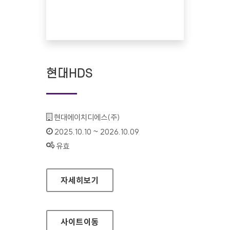
현대HDS
기관명 :
현대에이치디에스(주)
인증기간 :
2025.10.10 ~ 2026.10.09
상태 :
유효
현대HDS
자세히보기
사이트
이동