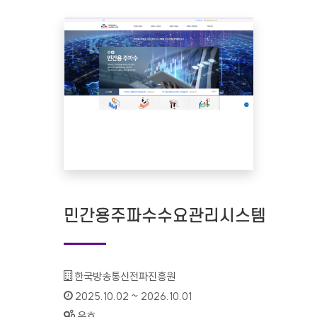
민간용주파수수요관리시스템
기관명 :
한국방송통신전파진흥원
인증기간 :
2025.10.02 ~ 2026.10.01
상태 :
유효