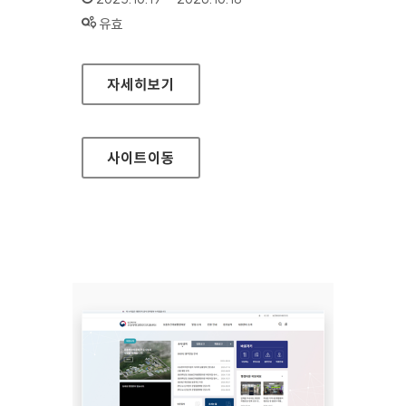
상태 :
유효
인사혁신처 대표
자세히보기
사이트
이동