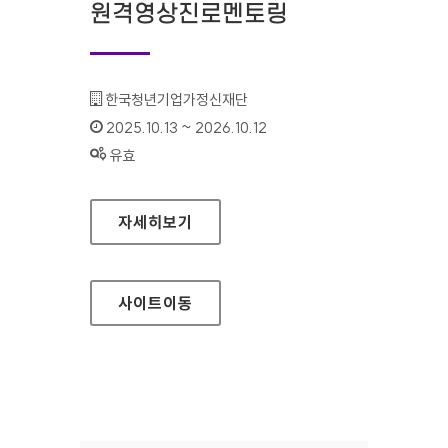
원격영상진로멘토링
기관명 :
한국청년기업가정신재단
인증기간 :
2025.10.13 ~ 2026.10.12
상태 :
유효
원격영상진로멘토링
자세히보기
사이트
이동