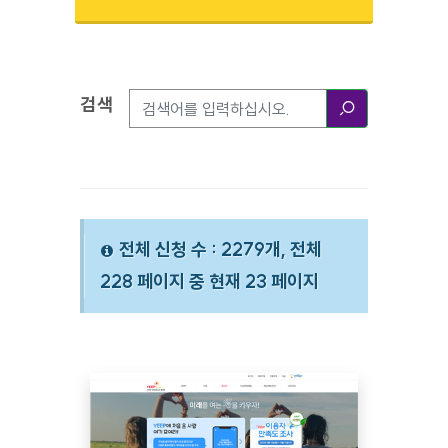
검색
검색옵션
검색
전체 신청 수 : 2279개, 전체
228 페이지 중 현재 23 페이지