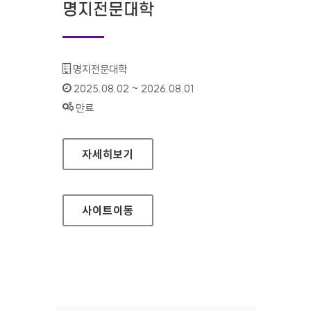
명지전문대학
기관명 :
명지전문대학
인증기간 :
2025.08.02 ~ 2026.08.01
상태 :
만료
명지전문대학
자세히보기
사이트
이동