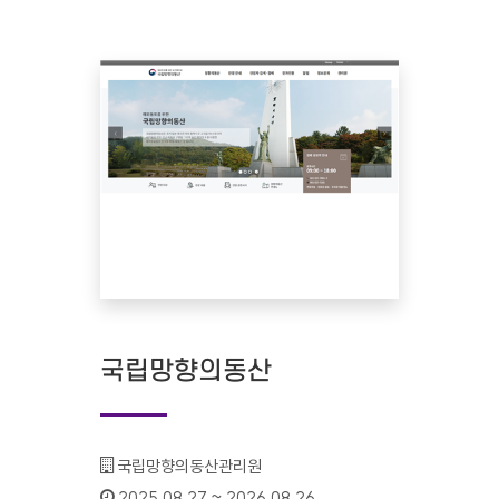
국립망향의동산
기관명 :
국립망향의동산관리원
인증기간 :
2025.08.27 ~ 2026.08.26