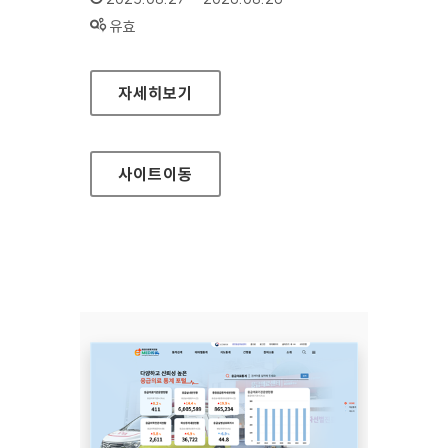
상태 :
유효
국립망향의동산
자세히보기
사이트
이동