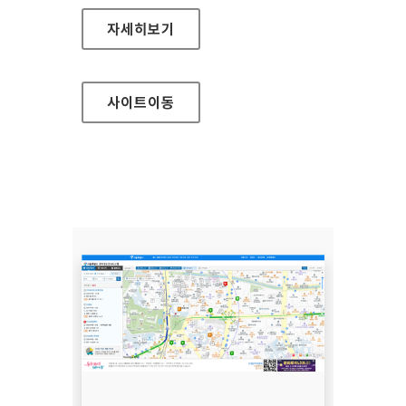
이음예술창작아카데미
자세히보기
사이트
이동