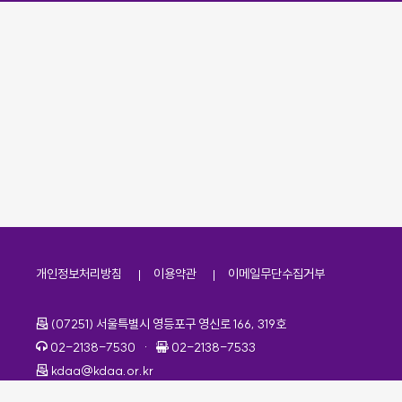
개인정보처리방침
이용약관
이메일무단수집거부
주소
(07251) 서울특별시 영등포구 영신로 166, 319호
전화번호
팩스번호
02-2138-7530
·
02-2138-7533
이메일
kdaa@kdaa.or.kr