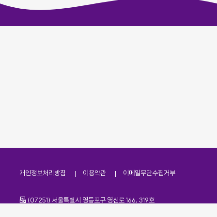
개인정보처리방침
이용약관
이메일무단수집거부
주소
(07251) 서울특별시 영등포구 영신로 166, 319호
전화번호
팩스번호
02-2138-7530
·
02-2138-7533