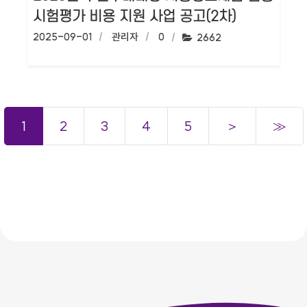
시험평가 비용 지원 사업 공고(2차)
작성일:
2025-09-01
작성자:
관리자
댓글수:
0
조회수:
2662
1
2
3
4
5
＞
≫