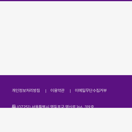
개인정보처리방침
이용약관
이메일무단수집거부
주소
(07251) 서울특별시 영등포구 영신로 166, 319호
전화번호
팩스번호
02-2138-7530
·
02-2138-7533
이메일
kdaa@kdaa.or.kr