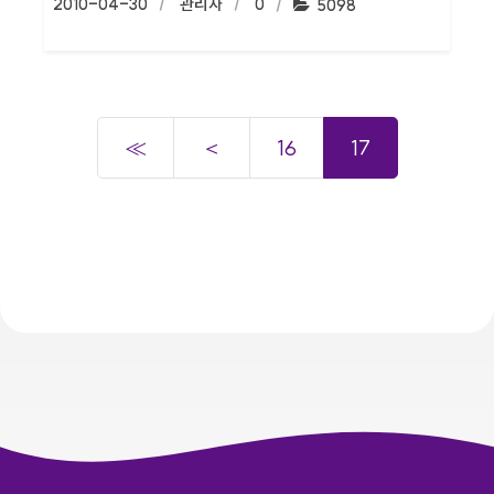
작성일:
2010-04-30
작성자:
관리자
댓글수:
0
조회수:
5098
≪
＜
16
17