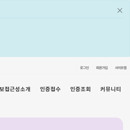
공지
로그인
회원가입
사이트맵
보접근성소개
인증접수
인증조회
커뮤니티