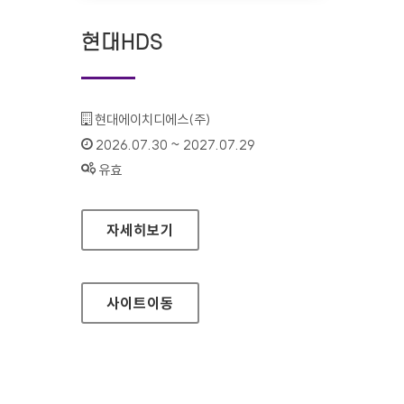
현대HDS
기관명 :
현대에이치디에스(주)
인증기간 :
2026.07.30 ~ 2027.07.29
상태 :
유효
현대HDS
자세히보기
사이트
이동