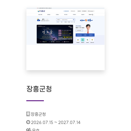
장흥군청
기관명 :
장흥군청
인증기간 :
2026.07.15 ~ 2027.07.14
상태 :
유효