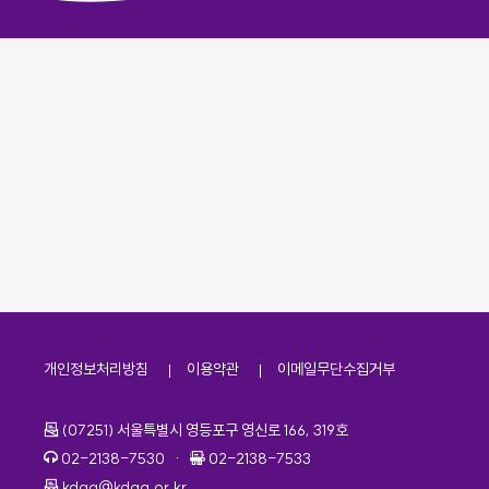
개인정보처리방침
이용약관
이메일무단수집거부
주소
(07251) 서울특별시 영등포구 영신로 166, 319호
전화번호
팩스번호
02-2138-7530
·
02-2138-7533
이메일
kdaa@kdaa.or.kr