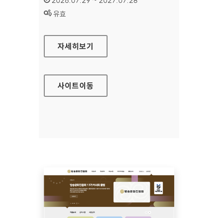
2026.07.29 ~ 2027.07.28
상태 :
유효
공예포털
자세히보기
사이트
이동