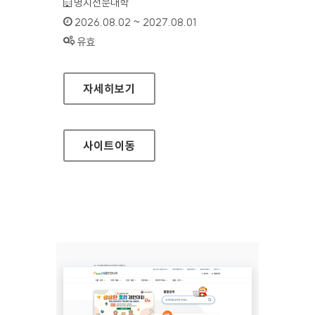
기관명 :
명지전문대학
인증기간 :
2026.08.02 ~ 2027.08.01
상태 :
유효
명지전문대학
자세히보기
사이트
이동