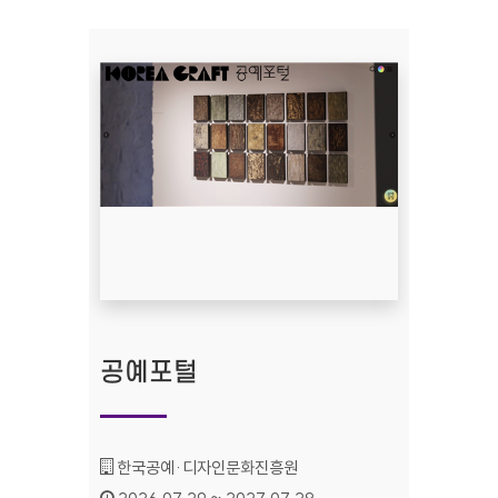
공예포털
기관명 :
한국공예·디자인문화진흥원
인증기간 :