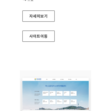
장흥군청
자세히보기
사이트
이동