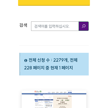
검색
검색옵션
검색
전체 신청 수 : 2279개, 전체
228 페이지 중 현재 1 페이지