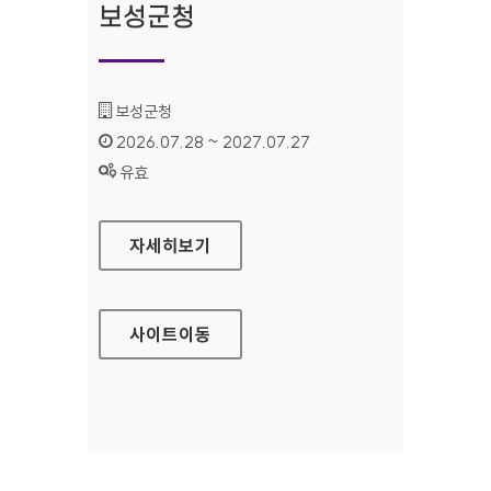
보성군청
기관명 :
보성군청
인증기간 :
2026.07.28 ~ 2027.07.27
상태 :
유효
보성군청
자세히보기
사이트
이동