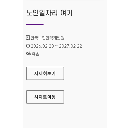
노인일자리 여기
기관명 :
한국노인인력개발원
인증기간 :
2026.02.23 ~ 2027.02.22
상태 :
유효
노인일자리 여기
자세히보기
사이트
이동