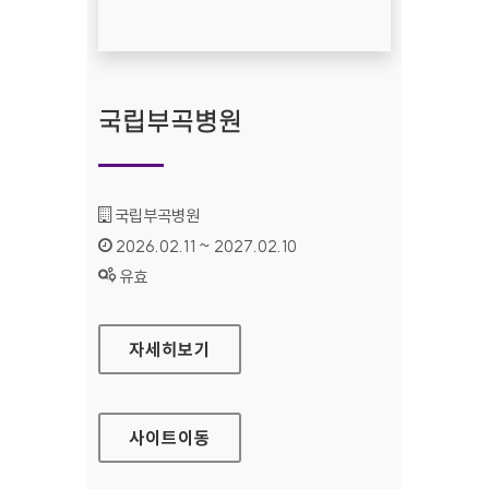
국립부곡병원
기관명 :
국립부곡병원
인증기간 :
2026.02.11 ~ 2027.02.10
상태 :
유효
국립부곡병원
자세히보기
사이트
이동