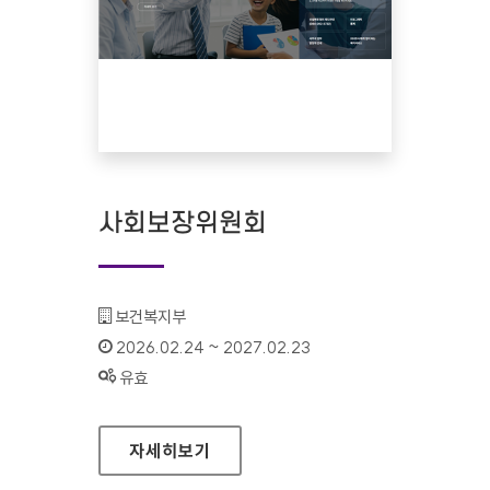
사회보장위원회
기관명 :
보건복지부
인증기간 :
2026.02.24 ~ 2027.02.23
상태 :
유효
사회보장위원회
자세히보기