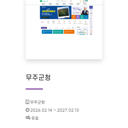
무주군청
기관명 :
무주군청
인증기간 :
2026.02.14 ~ 2027.02.13
상태 :
유효