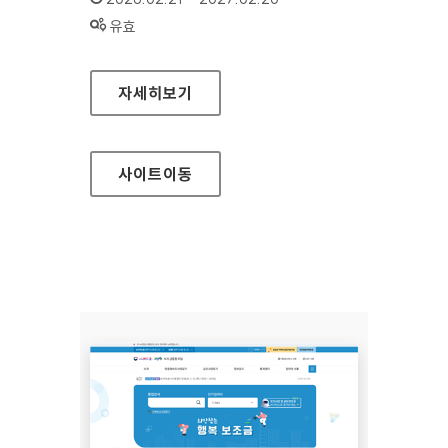
상태 :
유효
국가트라우마센터
자세히보기
사이트
이동