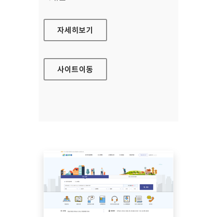
금융규제·법령해석포털
자세히보기
사이트
이동