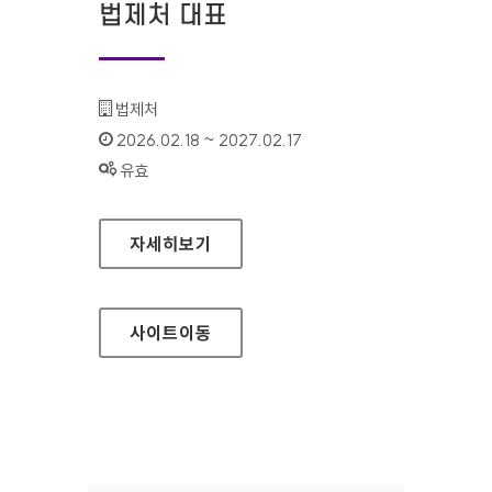
법제처 대표
기관명 :
법제처
인증기간 :
2026.02.18 ~ 2027.02.17
상태 :
유효
법제처 대표
자세히보기
사이트
이동