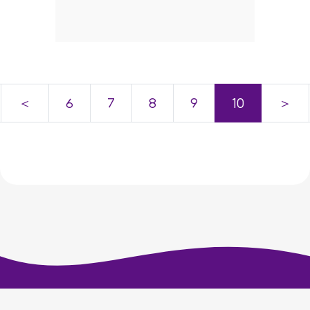
＜
6
7
8
9
10
＞