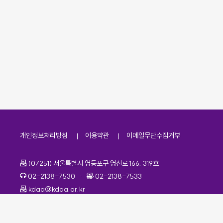
개인정보처리방침
이용약관
이메일무단수집거부
주소
(07251) 서울특별시 영등포구 영신로 166, 319호
전화번호
팩스번호
02-2138-7530
·
02-2138-7533
이메일
kdaa@kdaa.or.kr