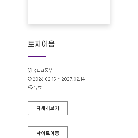
토지이음
기관명 :
국토교통부
인증기간 :
2026.02.15 ~ 2027.02.14
상태 :
유효
토지이음
자세히보기
사이트
이동