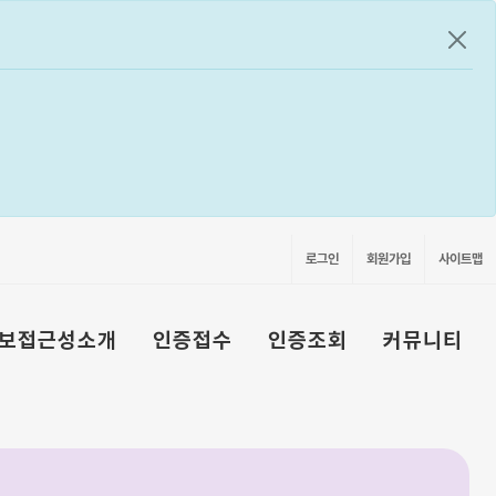
공지
로그인
회원가입
사이트맵
보접근성소개
인증접수
인증조회
커뮤니티