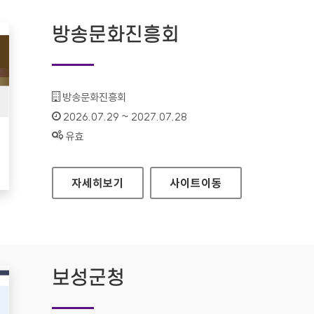
방송문화진흥회
기관명 :
방송문화진흥회
인증기간 :
2026.07.29 ~ 2027.07.28
상태 :
유효
방송문화진흥회
자세히보기
사이트
이동
보성군청