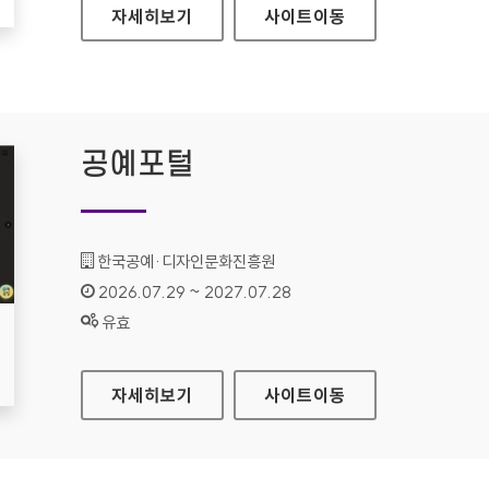
현대HDS
자세히보기
사이트
이동
공예포털
기관명 :
한국공예·디자인문화진흥원
인증기간 :
2026.07.29 ~ 2027.07.28
상태 :
유효
공예포털
자세히보기
사이트
이동