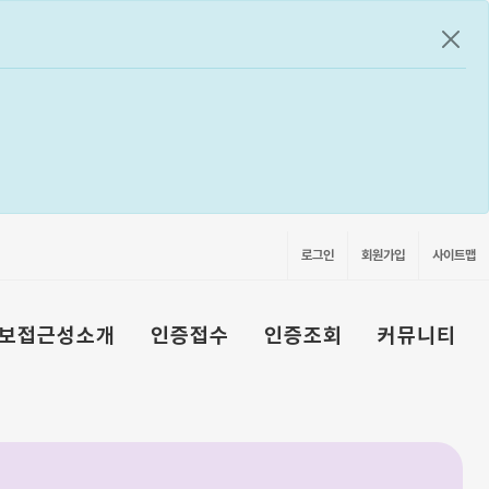
공지
로그인
회원가입
사이트맵
보접근성소개
인증접수
인증조회
커뮤니티