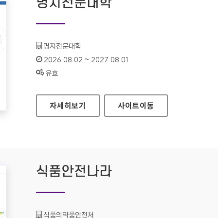
명지전문대학
기관명 :
명지전문대학
인증기간 :
2026.08.02 ~ 2027.08.01
상태 :
유효
명지전문대학
자세히보기
사이트
이동
식품안전나라
기관명 :
식품의약품안전처