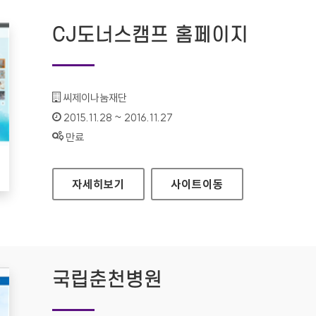
CJ도너스캠프 홈페이지
기관명 :
씨제이나눔재단
인증기간 :
2015.11.28 ~ 2016.11.27
상태 :
만료
CJ도너스캠프 홈페이지
자세히보기
사이트
이동
국립춘천병원