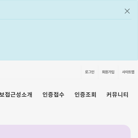
공지
로그인
회원가입
사이트맵
보접근성소개
인증접수
인증조회
커뮤니티