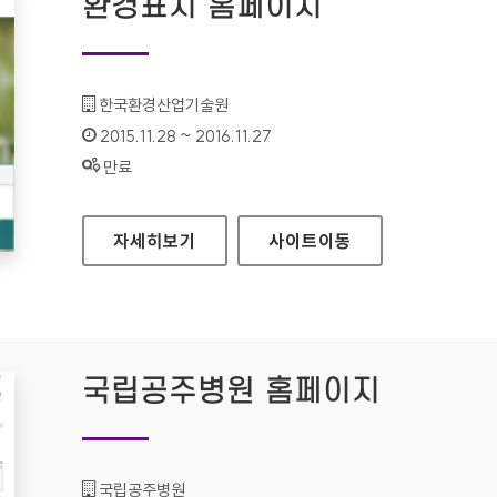
환경표지 홈페이지
기관명 :
한국환경산업기술원
인증기간 :
2015.11.28 ~ 2016.11.27
상태 :
만료
환경표지 홈페이지
자세히보기
사이트
이동
국립공주병원 홈페이지
기관명 :
국립공주병원