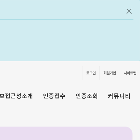
공지
로그인
회원가입
사이트맵
보접근성소개
인증접수
인증조회
커뮤니티