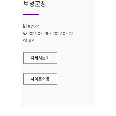
보성군청
기관명 :
보성군청
인증기간 :
2026.07.28 ~ 2027.07.27
상태 :
유효
보성군청
자세히보기
사이트
이동