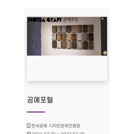
공예포털
기관명 :
한국공예·디자인문화진흥원
인증기간 :