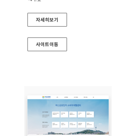
장흥군청
자세히보기
사이트
이동