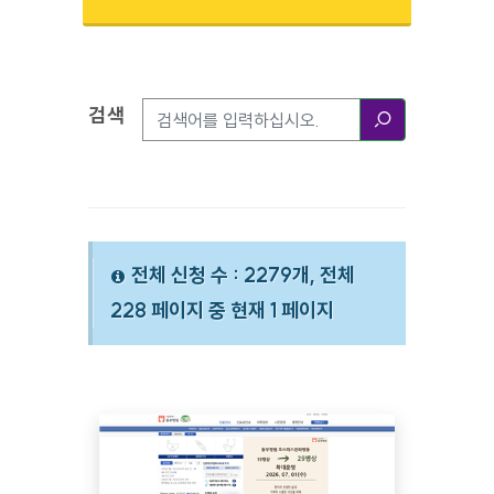
검색
검색옵션
검색
전체 신청 수 : 2279개, 전체
228 페이지 중 현재 1 페이지