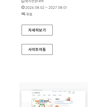
기관명 :
명지전문대학
인증기간 :
2026.08.02 ~ 2027.08.01
상태 :
유효
명지전문대학
자세히보기
사이트
이동