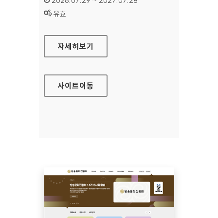
2026.07.29 ~ 2027.07.28
상태 :
유효
공예포털
자세히보기
사이트
이동