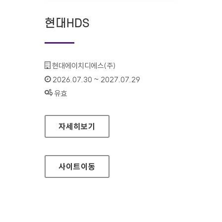
현대HDS
기관명 :
현대에이치디에스(주)
인증기간 :
2026.07.30 ~ 2027.07.29
상태 :
유효
현대HDS
자세히보기
사이트
이동