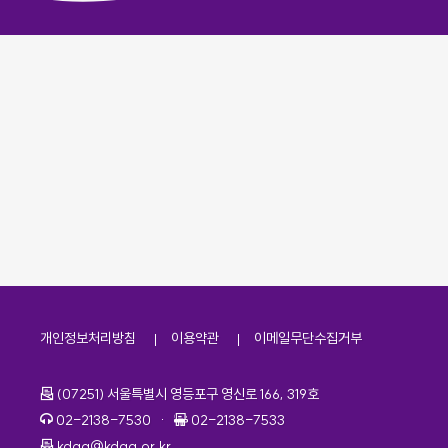
개인정보처리방침
이용약관
이메일무단수집거부
주소
(07251) 서울특별시 영등포구 영신로 166, 319호
전화번호
팩스번호
02-2138-7530
·
02-2138-7533
이메일
kdaa@kdaa.or.kr