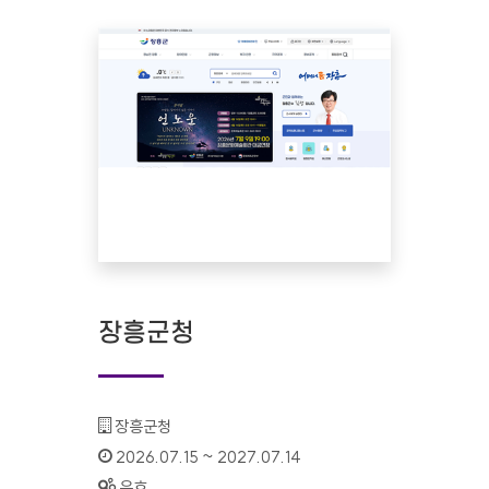
장흥군청
기관명 :
장흥군청
인증기간 :
2026.07.15 ~ 2027.07.14
상태 :
유효