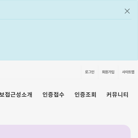
공지
로그인
회원가입
사이트맵
보접근성소개
인증접수
인증조회
커뮤니티