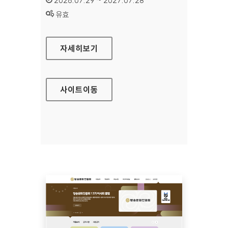
2026.07.29 ~ 2027.07.28
상태 :
유효
공예포털
자세히보기
사이트
이동