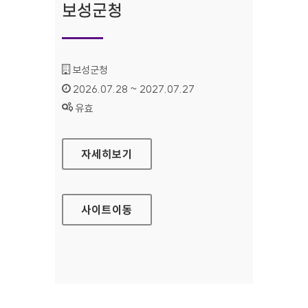
보성군청
기관명 :
보성군청
인증기간 :
2026.07.28 ~ 2027.07.27
상태 :
유효
보성군청
자세히보기
사이트
이동