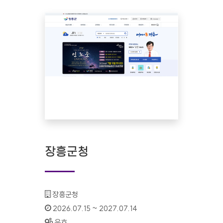
장흥군청
기관명 :
장흥군청
인증기간 :
2026.07.15 ~ 2027.07.14
상태 :
유효