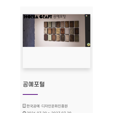
공예포털
기관명 :
한국공예·디자인문화진흥원
인증기간 :