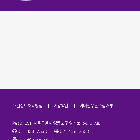
개인정보처리방침
이용약관
이메일무단수집거부
주소
(07251) 서울특별시 영등포구 영신로 166, 319호
전화번호
팩스번호
02-2138-7530
·
02-2138-7533
이메일
kdaa@kdaa.or.kr