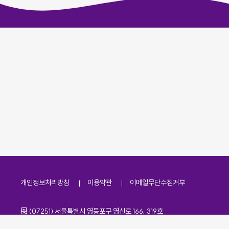
개인정보처리방침
이용약관
이메일무단수집거부
주소
(07251) 서울특별시 영등포구 영신로 166, 319호
전화번호
팩스번호
02-2138-7530
·
02-2138-7533