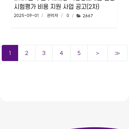
시험평가 비용 지원 사업 공고(2차)
작성일:
2025-09-01
작성자:
관리자
댓글수:
0
조회수:
2667
1
2
3
4
5
＞
≫