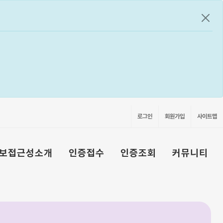
공지
로그인
회원가입
사이트맵
보접근성소개
인증접수
인증조회
커뮤니티