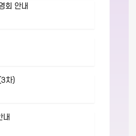
영회 안내
3차)
안내