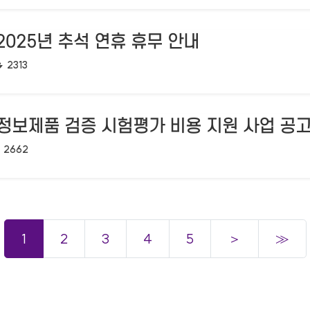
 2025년 추석 연휴 휴무 안내
조회수:
2313
정보제품 검증 시험평가 비용 지원 사업 공고
조회수:
2662
1
2
3
4
5
＞
≫