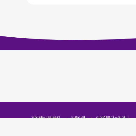
개인정보처리방침
이용약관
이메일무단수집거부
주소
(07251) 서울특별시 영등포구 영신로 166, 319호