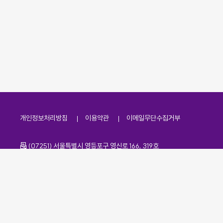
개인정보처리방침
이용약관
이메일무단수집거부
주소
(07251) 서울특별시 영등포구 영신로 166, 319호
전화번호
팩스번호
02-2138-7530
·
02-2138-7533
이메일
kdaa@kdaa.or.kr
Copyrights © KBUWEL All Rights Reserved.