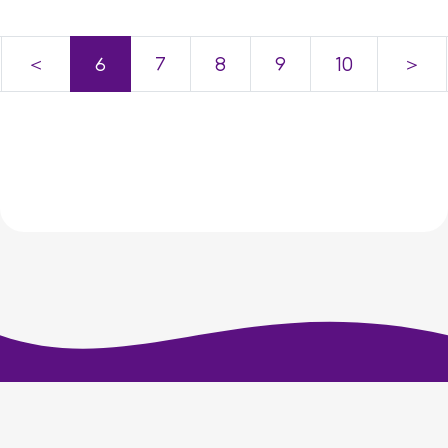
＜
6
7
8
9
10
＞