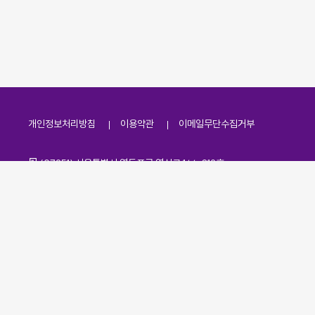
개인정보처리방침
이용약관
이메일무단수집거부
주소
(07251) 서울특별시 영등포구 영신로 166, 319호
전화번호
팩스번호
02-2138-7530
·
02-2138-7533
이메일
kdaa@kdaa.or.kr
Copyrights © KBUWEL All Rights Reserved.