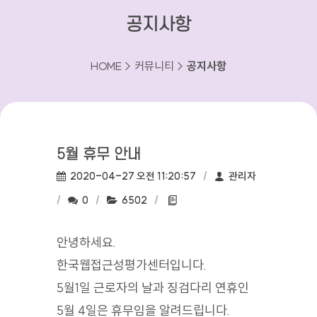
공지사항
HOME > 커뮤니티 >
공지사항
5월 휴무 안내
작성일:
작성자:
2020-04-27 오전 11:20:57
관리자
댓글수:
조회수:
첨부파일:
0
6502
안녕하세요.
한국웹접근성평가센터입니다.
5월1일 근로자의 날과 징검다리 연휴인
5월 4일은 휴무임을 알려드립니다.