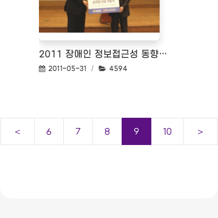
2011 장애인 정보접근성 동향 세미나 <2011.05.12>
작성일:
조회수:
2011-05-31
4594
＜
6
7
8
9
10
＞