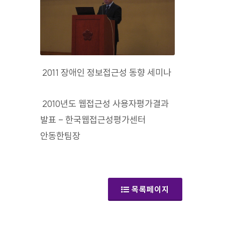
2011 장애인 정보접근성 동향 세미나
2010년도 웹접근성 사용자평가결과
발표 - 한국웹접근성평가센터
안동한팀장
(갤러리)
목록페이지