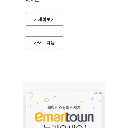
상태 :
만료
일렉트로마트(모바일웹) 홈페이지
자세히보기
사이트
이동