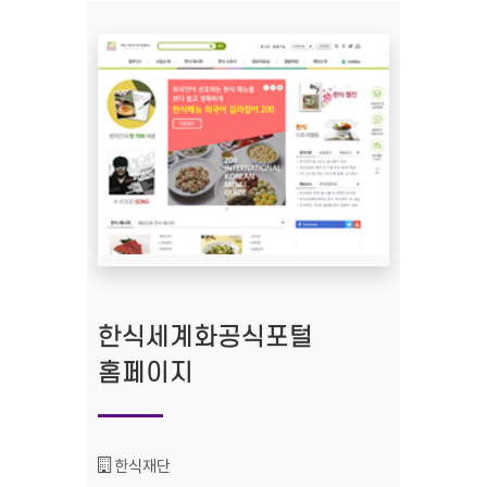
한식세계화공식포털
홈페이지
기관명 :
한식재단