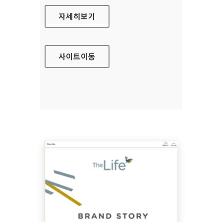
피코크키친(모바일웹) 홈페이지
자세히보기
사이트
이동