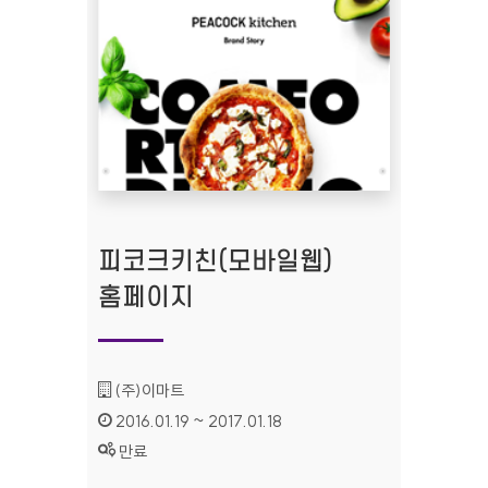
피코크키친(모바일웹)
홈페이지
기관명 :
(주)이마트
인증기간 :
2016.01.19 ~ 2017.01.18
상태 :
만료