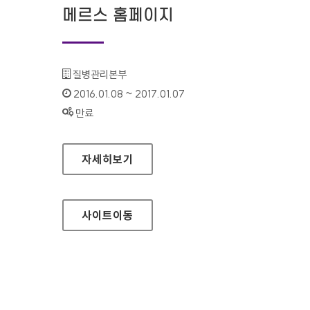
메르스 홈페이지
기관명 :
질병관리본부
인증기간 :
2016.01.08 ~ 2017.01.07
상태 :
만료
메르스 홈페이지
자세히보기
사이트
이동