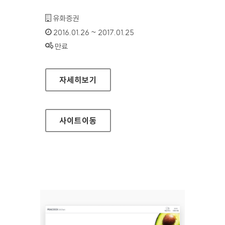
기관명 :
유화증권
인증기간 :
2016.01.26 ~ 2017.01.25
상태 :
만료
유화증권 홈페이지
자세히보기
사이트
이동