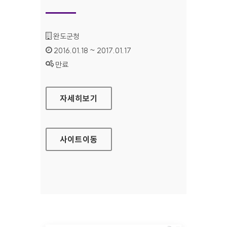
기관명 :
완도군청
인증기간 :
2016.01.18 ~ 2017.01.17
상태 :
만료
완도군청 홈페이지
자세히보기
사이트
이동