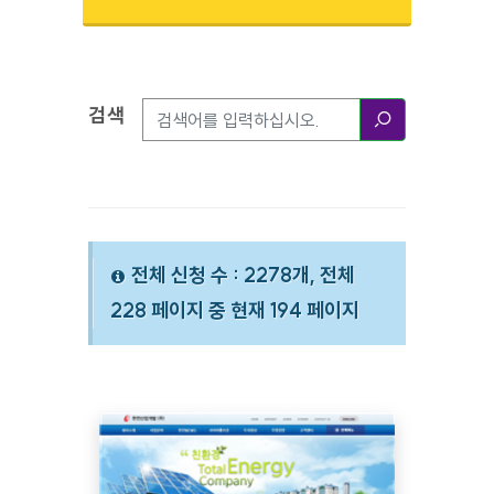
검색
검색옵션
검색
전체 신청 수 : 2278개, 전체
228 페이지 중 현재 194 페이지