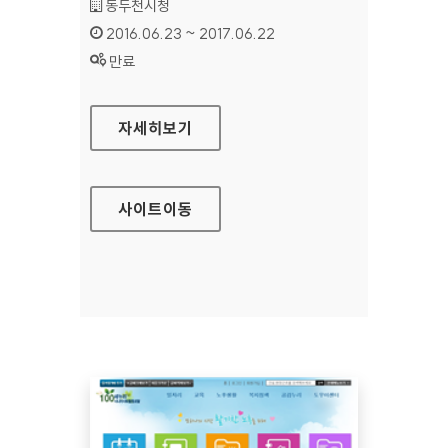
기관명 :
동두천시청
인증기간 :
2016.06.23 ~ 2017.06.22
상태 :
만료
동두천시청 대표 홈페이지
자세히보기
사이트
이동