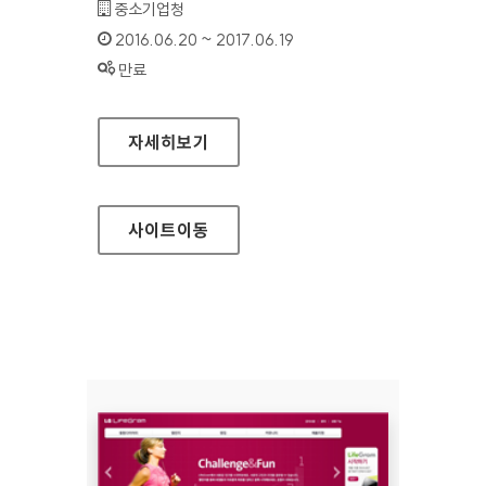
기관명 :
중소기업청
인증기간 :
2016.06.20 ~ 2017.06.19
상태 :
만료
중소기업청 대표 홈페이지
자세히보기
사이트
이동