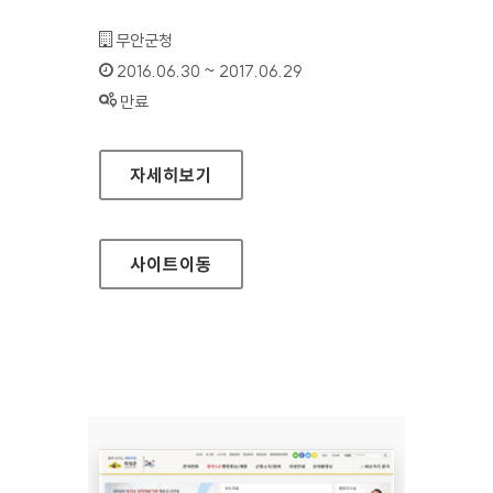
기관명 :
무안군청
인증기간 :
2016.06.30 ~ 2017.06.29
상태 :
만료
무안군청 대표 홈페이지
자세히보기
사이트
이동