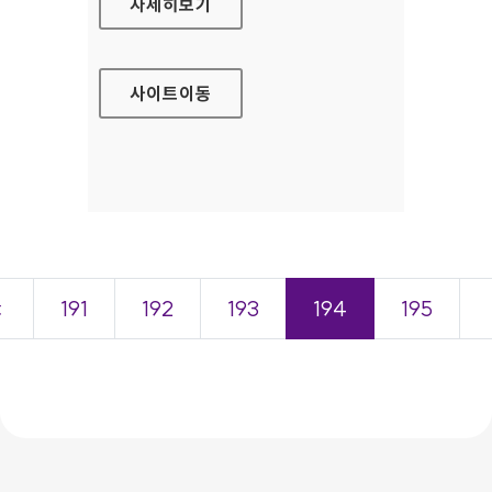
LG LIFEGRAM 대표 홈페이지
자세히보기
사이트
이동
＜
191
192
193
194
195