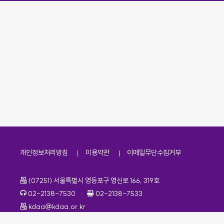
개인정보처리방침
이용약관
이메일무단수집거부
주소
(07251) 서울특별시 영등포구 영신로 166, 319호
전화번호
팩스번호
02-2138-7530
·
02-2138-7533
이메일
kdaa@kdaa.or.kr