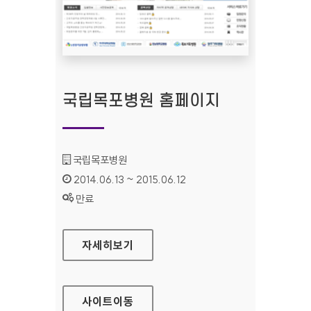
국립목포병원 홈페이지
기관명 :
국립목포병원
인증기간 :
2014.06.13 ~ 2015.06.12
상태 :
만료
국립목포병원 홈페이지
자세히보기
사이트
이동