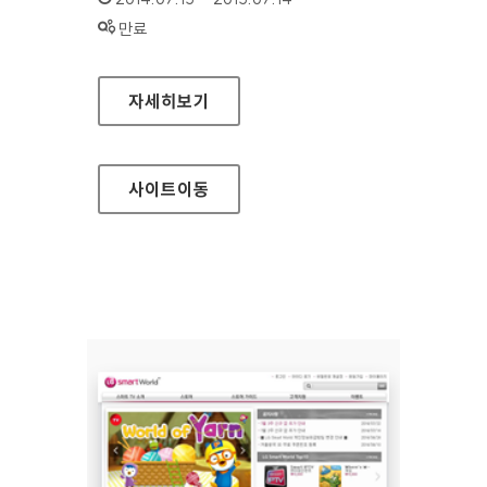
상태 :
만료
마음더하기 정책포털
자세히보기
사이트
이동