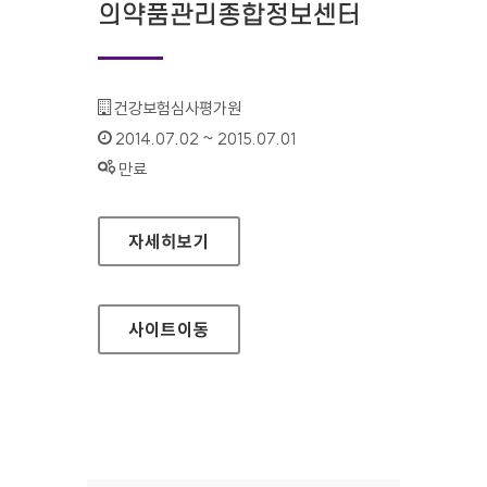
의약품관리종합정보센터
기관명 :
건강보험심사평가원
인증기간 :
2014.07.02 ~ 2015.07.01
상태 :
만료
의약품관리종합정보센터
자세히보기
사이트
이동