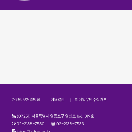
개인정보처리방침
이용약관
이메일무단수집거부
주소
(07251) 서울특별시 영등포구 영신로 166, 319호
전화번호
팩스번호
02-2138-7530
·
02-2138-7533
이메일
kdaa@kdaa.or.kr