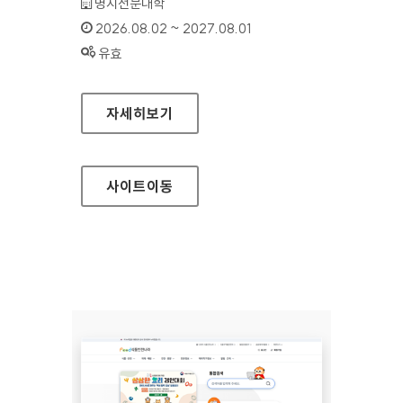
기관명 :
명지전문대학
인증기간 :
2026.08.02 ~ 2027.08.01
상태 :
유효
명지전문대학
자세히보기
사이트
이동