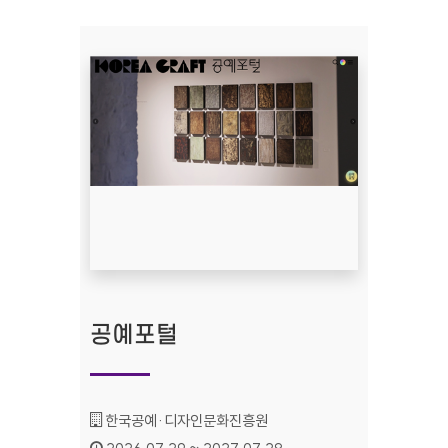
공예포털
기관명 :
한국공예·디자인문화진흥원
인증기간 :