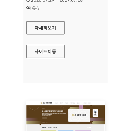
2026.07.29 ~ 2027.07.28
상태 :
유효
공예포털
자세히보기
사이트
이동