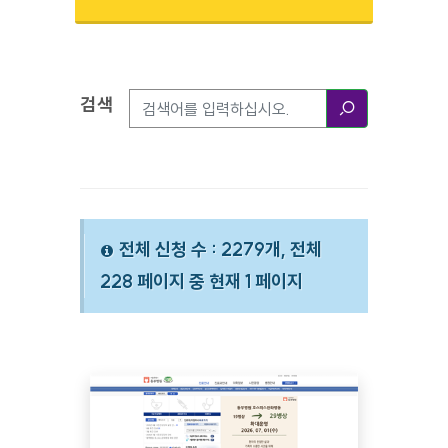
검색
검색옵션
검색
전체 신청 수 : 2279개, 전체
228 페이지 중 현재 1 페이지