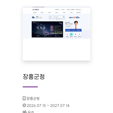
장흥군청
기관명 :
장흥군청
인증기간 :
2026.07.15 ~ 2027.07.14
상태 :
유효