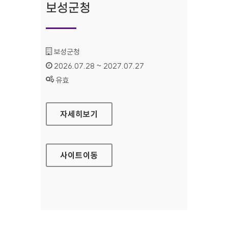
보성군청
기관명 :
보성군청
인증기간 :
2026.07.28 ~ 2027.07.27
상태 :
유효
보성군청
자세히보기
사이트
이동