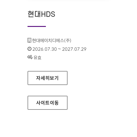
현대HDS
기관명 :
현대에이치디에스(주)
인증기간 :
2026.07.30 ~ 2027.07.29
상태 :
유효
현대HDS
자세히보기
사이트
이동