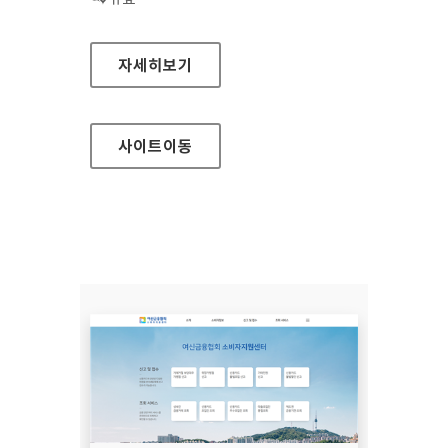
장흥군청
자세히보기
사이트
이동