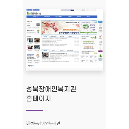
성북장애인복지관
홈페이지
기관명 :
성북장애인복지관