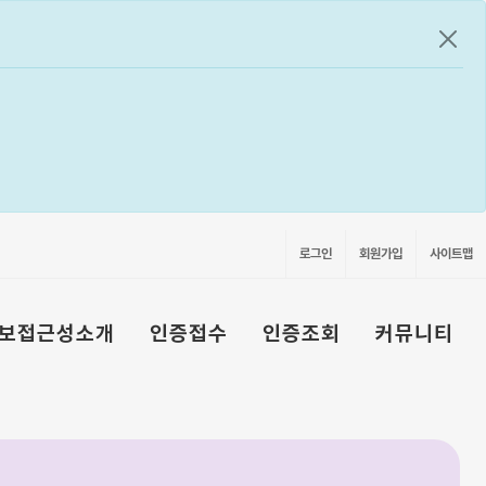
공지
로그인
회원가입
사이트맵
보접근성소개
인증접수
인증조회
커뮤니티