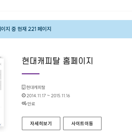
 페이지 중 현재 221 페이지
현대캐피탈 홈페이지
기관명 :
현대캐피탈
인증기간 :
2014.11.17 ~ 2015.11.16
상태 :
만료
현대캐피탈 홈페이지
자세히보기
사이트
이동