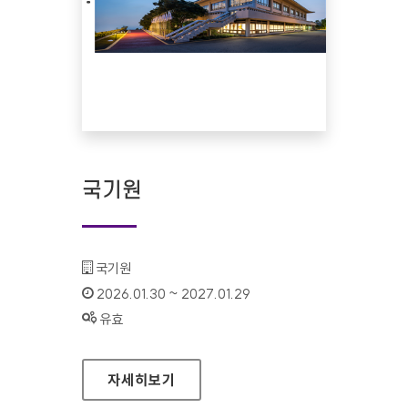
국기원
기관명 :
국기원
인증기간 :
2026.01.30 ~ 2027.01.29
상태 :
유효
국기원
자세히보기