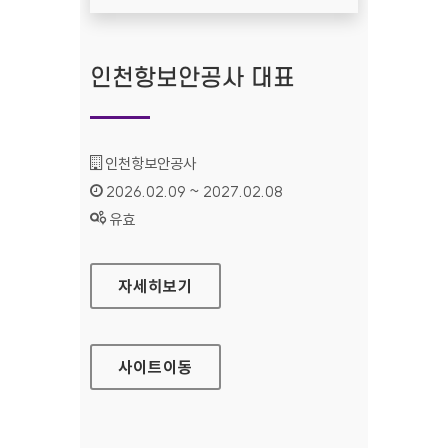
인천항보안공사 대표
기관명 :
인천항보안공사
인증기간 :
2026.02.09 ~ 2027.02.08
상태 :
유효
인천항보안공사 대표
자세히보기
사이트
이동