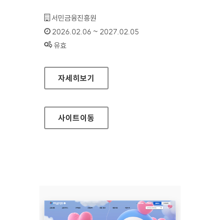
기관명 :
서민금융진흥원
인증기간 :
2026.02.06 ~ 2027.02.05
상태 :
유효
서민금융진흥원 디지털센터
자세히보기
사이트
이동