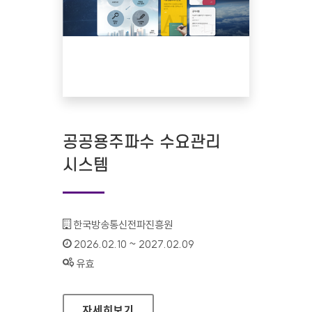
공공용주파수 수요관리
시스템
기관명 :
한국방송통신전파진흥원
인증기간 :
2026.02.10 ~ 2027.02.09
상태 :
유효
공공용주파수 수요관리 시스템
자세히보기