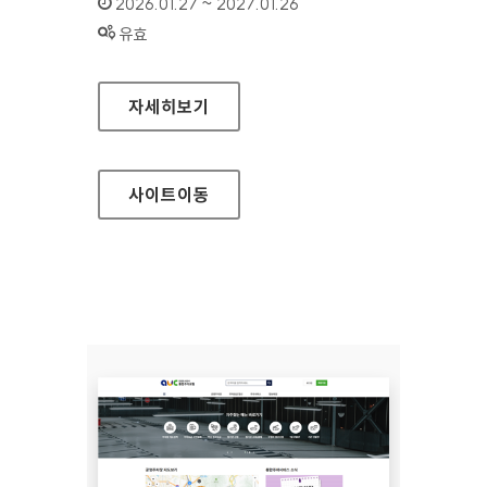
인증기간 :
2026.01.27 ~ 2027.01.26
상태 :
유효
문화영향평가
자세히보기
사이트
이동