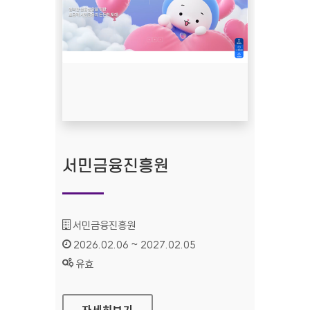
서민금융진흥원
기관명 :
서민금융진흥원
인증기간 :
2026.02.06 ~ 2027.02.05
상태 :
유효
서민금융진흥원
자세히보기