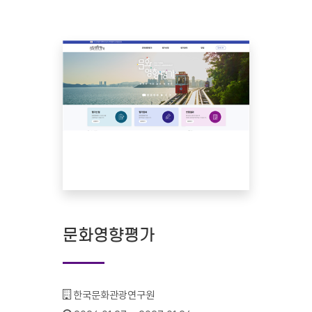
문화영향평가
기관명 :
한국문화관광연구원