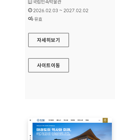
기관명 :
국립민속박물관
인증기간 :
2026.02.03 ~ 2027.02.02
상태 :
유효
국립민속박물관
자세히보기
사이트
이동