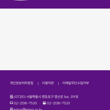
개인정보처리방침
이용약관
이메일무단수집거부
주소
(07251) 서울특별시 영등포구 영신로 166, 319호
전화번호
팩스번호
02-2138-7530
·
02-2138-7533
이메일
kdaa@kdaa.or.kr