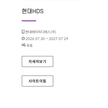
현대HDS
기관명 :
현대에이치디에스(주)
인증기간 :
2026.07.30 ~ 2027.07.29
상태 :
유효
현대HDS
자세히보기
사이트
이동