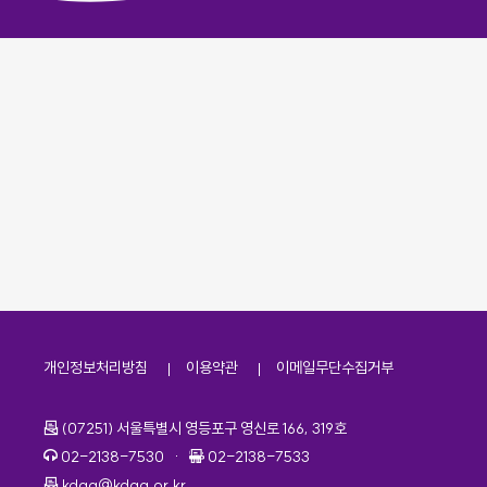
개인정보처리방침
이용약관
이메일무단수집거부
주소
(07251) 서울특별시 영등포구 영신로 166, 319호
전화번호
팩스번호
02-2138-7530
·
02-2138-7533
이메일
kdaa@kdaa.or.kr