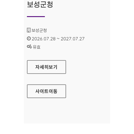
보성군청
기관명 :
보성군청
인증기간 :
2026.07.28 ~ 2027.07.27
상태 :
유효
보성군청
자세히보기
사이트
이동