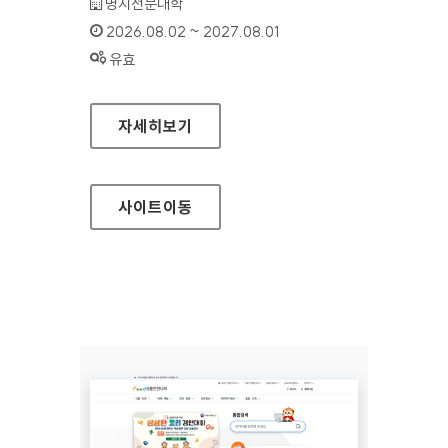
기관명 :
명지전문대학
인증기간 :
2026.08.02 ~ 2027.08.01
상태 :
유효
명지전문대학
자세히보기
사이트
이동