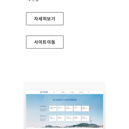
장흥군청
자세히보기
사이트
이동