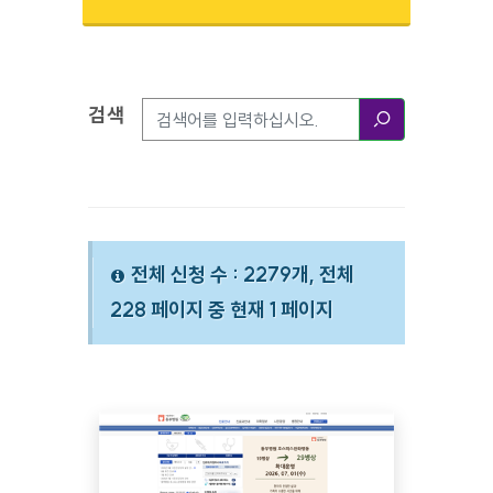
검색
검색옵션
검색
전체 신청 수 : 2279개, 전체
228 페이지 중 현재 1 페이지