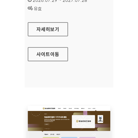
2026.07.29 ~ 2027.07.28
상태 :
유효
공예포털
자세히보기
사이트
이동