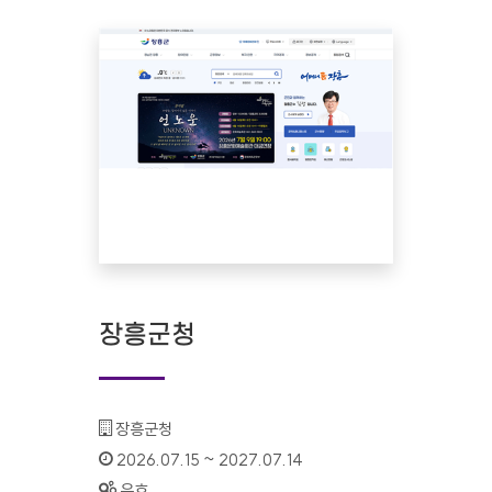
장흥군청
기관명 :
장흥군청
인증기간 :
2026.07.15 ~ 2027.07.14
상태 :
유효