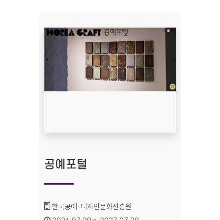
공예포털
기관명 :
한국공예·디자인문화진흥원
인증기간 :