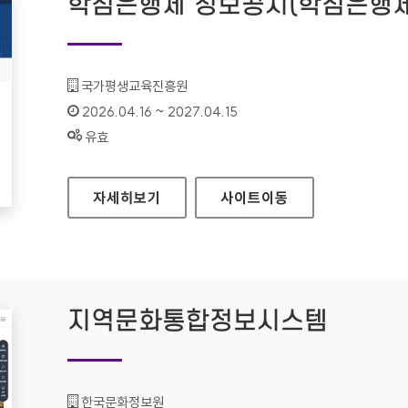
학점은행제 정보공시(학점은행제
기관명 :
국가평생교육진흥원
인증기간 :
2026.04.16 ~ 2027.04.15
상태 :
유효
학점은행제 정보공시(학점은행제 알리미)
자세히보기
사이트
이동
지역문화통합정보시스템
기관명 :
한국문화정보원