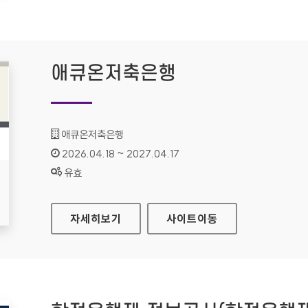
애큐온저축은행
기관명 :
애큐온저축은행
인증기간 :
2026.04.18 ~ 2027.04.17
상태 :
유효
애큐온저축은행
자세히보기
사이트
이동