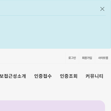
공지
로그인
회원가입
사이트맵
보접근성소개
인증접수
인증조회
커뮤니티