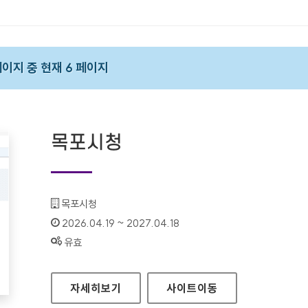
 페이지 중 현재 6 페이지
목포시청
기관명 :
목포시청
인증기간 :
2026.04.19 ~ 2027.04.18
상태 :
유효
목포시청
자세히보기
사이트
이동