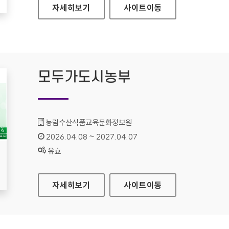
사이버한국외국어대학교
자세히보기
사이트
이동
모두가도시농부
기관명 :
농림수산식품교육문화정보원
인증기간 :
2026.04.08 ~ 2027.04.07
상태 :
유효
모두가도시농부
자세히보기
사이트
이동