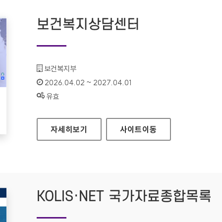
보건복지상담센터
기관명 :
보건복지부
인증기간 :
2026.04.02 ~ 2027.04.01
상태 :
유효
보건복지상담센터
자세히보기
사이트
이동
KOLIS·NET 국가자료종합목록