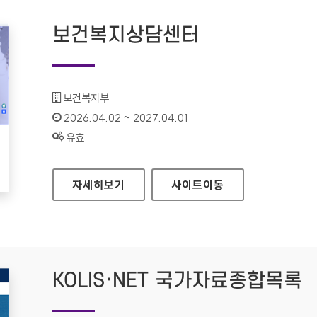
보건복지상담센터
기관명 :
보건복지부
인증기간 :
2026.04.02 ~ 2027.04.01
상태 :
유효
보건복지상담센터
자세히보기
사이트
이동
KOLIS·NET 국가자료종합목록