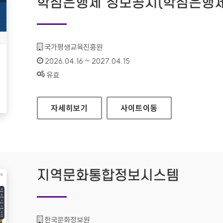
학점은행제 정보공시(학점은행제
기관명 :
국가평생교육진흥원
인증기간 :
2026.04.16 ~ 2027.04.15
상태 :
유효
학점은행제 정보공시(학점은행제 알리미)
자세히보기
사이트
이동
지역문화통합정보시스템
기관명 :
한국문화정보원