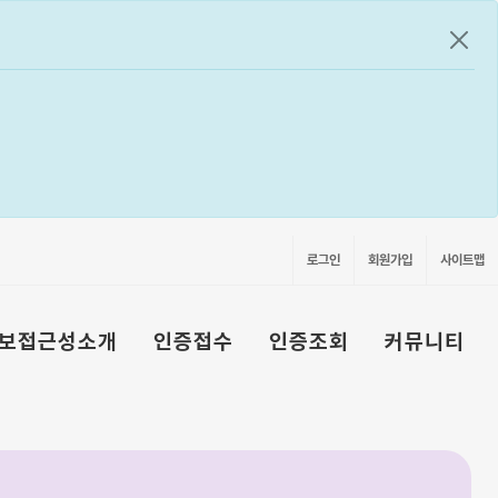
공지
로그인
회원가입
사이트맵
보접근성소개
인증접수
인증조회
커뮤니티