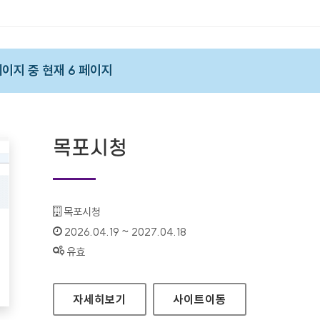
 페이지 중 현재 6 페이지
목포시청
기관명 :
목포시청
인증기간 :
2026.04.19 ~ 2027.04.18
상태 :
유효
목포시청
자세히보기
사이트
이동