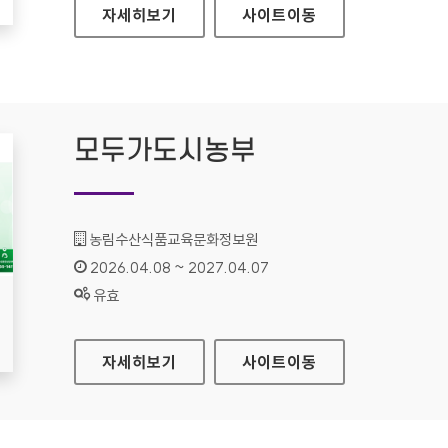
사이버한국외국어대학교
자세히보기
사이트
이동
모두가도시농부
기관명 :
농림수산식품교육문화정보원
인증기간 :
2026.04.08 ~ 2027.04.07
상태 :
유효
모두가도시농부
자세히보기
사이트
이동