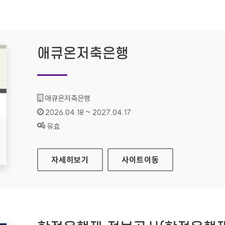
애큐온저축은행
기관명 :
애큐온저축은행
인증기간 :
2026.04.18 ~ 2027.04.17
상태 :
유효
애큐온저축은행
자세히보기
사이트
이동