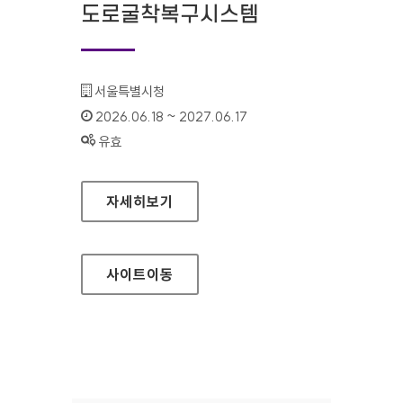
도로굴착복구시스템
기관명 :
서울특별시청
인증기간 :
2026.06.18 ~ 2027.06.17
상태 :
유효
서울특별시 도로굴착복구시스템
자세히보기
사이트
이동