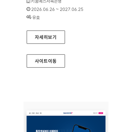
기관명 :
키움예스저축은행
인증기간 :
2026.06.26 ~ 2027.06.25
상태 :
유효
키움예스저축은행(모바일웹)
자세히보기
사이트
이동