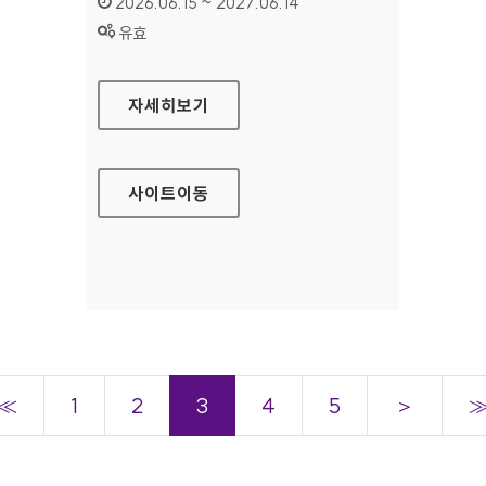
인증기간 :
2026.06.15 ~ 2027.06.14
상태 :
유효
한국학사서 글로벌 네트워크
자세히보기
사이트
이동
≪
1
2
3
4
5
＞