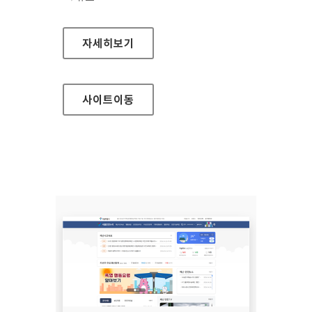
(사)한국장애인단체총연합회 한국정보접근성인
자세히보기
사이트
이동