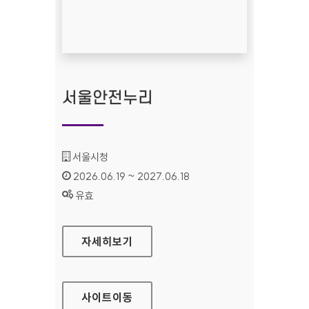
서울안전누리
기관명 :
서울시청
인증기간 :
2026.06.19 ~ 2027.06.18
상태 :
유효
서울안전누리
자세히보기
사이트
이동