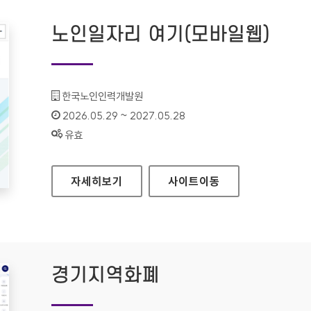
노인일자리 여기(모바일웹)
기관명 :
한국노인인력개발원
인증기간 :
2026.05.29 ~ 2027.05.28
상태 :
유효
노인일자리 여기(모바일웹)
자세히보기
사이트
이동
경기지역화폐