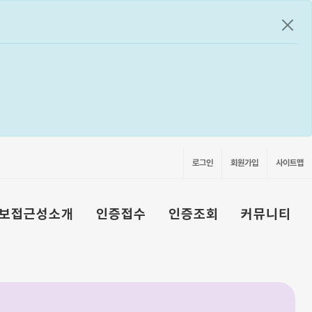
공지
로그인
회원가입
사이트맵
보접근성소개
인증접수
인증조회
커뮤니티