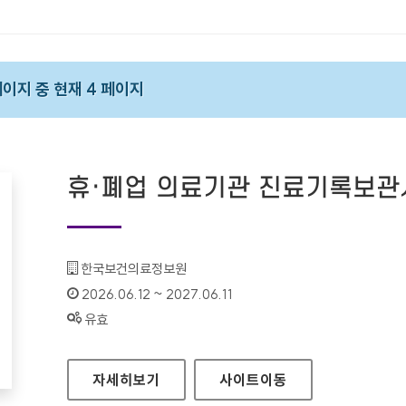
 페이지 중 현재 4 페이지
휴·폐업 의료기관 진료기록보
기관명 :
한국보건의료정보원
인증기간 :
2026.06.12 ~ 2027.06.11
상태 :
유효
휴·폐업 의료기관 진료기록보관시스템
자세히보기
사이트
이동