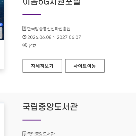
이음5G지원포털
기관명 :
한국방송통신전파진흥원
인증기간 :
2026.06.08 ~ 2027.06.07
상태 :
유효
이음5G지원포털
자세히보기
사이트
이동
국립중앙도서관
기관명 :
국립중앙도서관