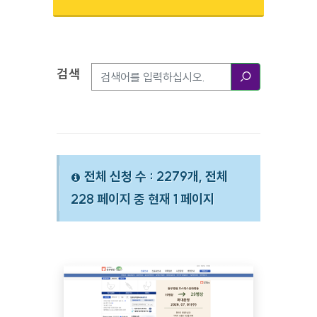
검색
검색옵션
검색
전체 신청 수 : 2279개, 전체
228 페이지 중 현재 1 페이지