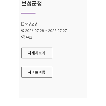
보성군청
기관명 :
보성군청
인증기간 :
2026.07.28 ~ 2027.07.27
상태 :
유효
보성군청
자세히보기
사이트
이동