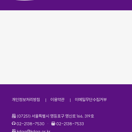
개인정보처리방침
이용약관
이메일무단수집거부
주소
(07251) 서울특별시 영등포구 영신로 166, 319호
전화번호
팩스번호
02-2138-7530
·
02-2138-7533
이메일
kdaa@kdaa.or.kr