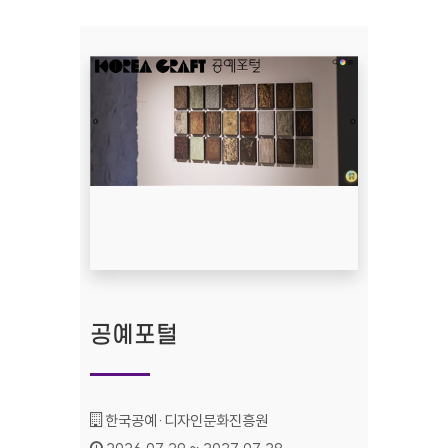
공예포털
기관명 :
한국공예·디자인문화진흥원
인증기간 :