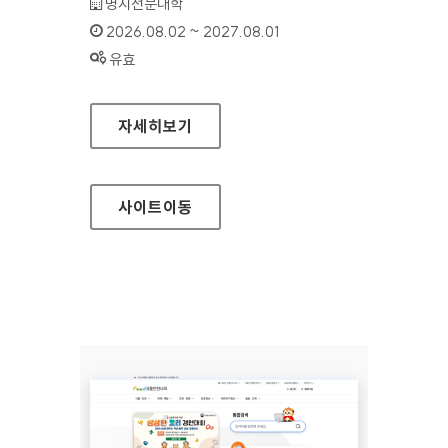
기관명 :
명지전문대학
인증기간 :
2026.08.02 ~ 2027.08.01
상태 :
유효
명지전문대학
자세히보기
사이트
이동