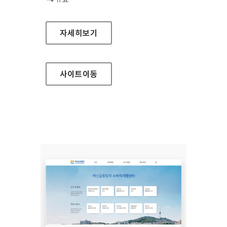
장흥군청
자세히보기
사이트
이동