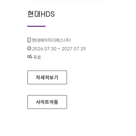
현대HDS
기관명 :
현대에이치디에스(주)
인증기간 :
2026.07.30 ~ 2027.07.29
상태 :
유효
현대HDS
자세히보기
사이트
이동