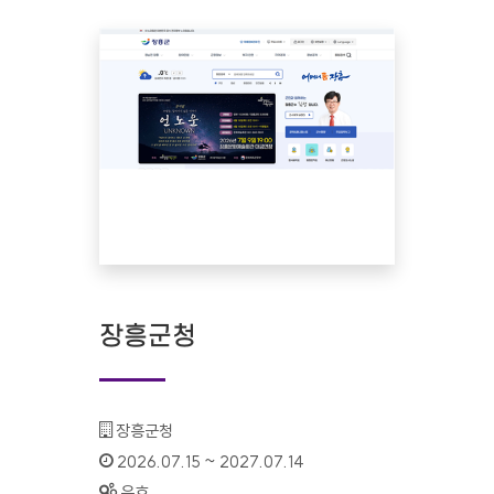
장흥군청
기관명 :
장흥군청
인증기간 :
2026.07.15 ~ 2027.07.14
상태 :
유효