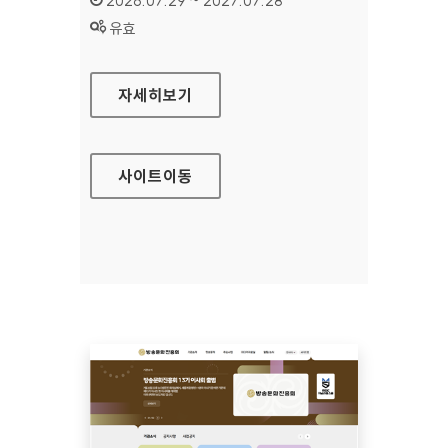
2026.07.29 ~ 2027.07.28
상태 :
유효
공예포털
자세히보기
사이트
이동