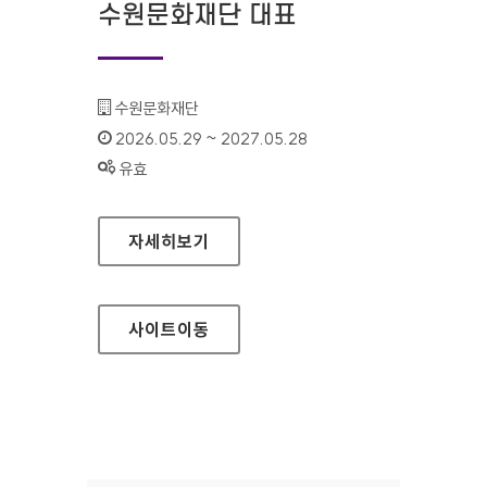
수원문화재단 대표
기관명 :
수원문화재단
인증기간 :
2026.05.29 ~ 2027.05.28
상태 :
유효
수원문화재단 대표
자세히보기
사이트
이동