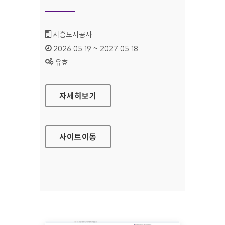
기관명 :
시흥도시공사
인증기간 :
2026.05.19 ~ 2027.05.18
상태 :
유효
시흥도시공사 대표
자세히보기
사이트
이동