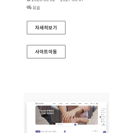
상태 :
유효
국립중앙도서관
자세히보기
사이트
이동