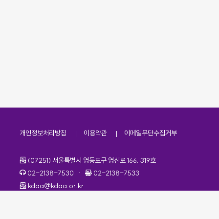
개인정보처리방침
이용약관
이메일무단수집거부
주소
(07251) 서울특별시 영등포구 영신로 166, 319호
전화번호
팩스번호
02-2138-7530
·
02-2138-7533
이메일
kdaa@kdaa.or.kr