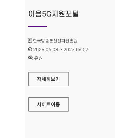
이음5G지원포털
기관명 :
한국방송통신전파진흥원
인증기간 :
2026.06.08 ~ 2027.06.07
상태 :
유효
이음5G지원포털
자세히보기
사이트
이동