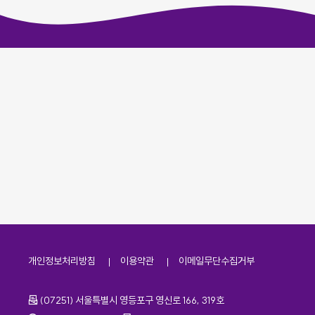
개인정보처리방침
이용약관
이메일무단수집거부
주소
(07251) 서울특별시 영등포구 영신로 166, 319호