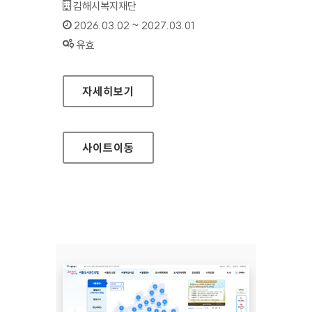
기관명 :
김해시복지재단
인증기간 :
2026.03.02 ~ 2027.03.01
상태 :
유효
김해시복지재단
자세히보기
사이트
이동