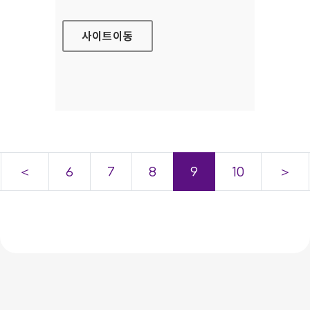
사이트
이동
＜
6
7
8
9
10
＞