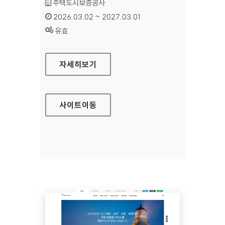
기관명 :
주택도시보증공사
인증기간 :
2026.03.02 ~ 2027.03.01
상태 :
유효
주택도시보증공사 사회임대주택
자세히보기
사이트
이동