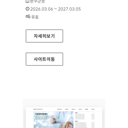
기관명 :
완주군청
인증기간 :
2026.03.06 ~ 2027.03.05
상태 :
유효
완주군청
자세히보기
사이트
이동