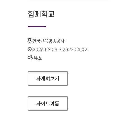
함께학교
기관명 :
한국교육방송공사
인증기간 :
2026.03.03 ~ 2027.03.02
상태 :
유효
함께학교
자세히보기
사이트
이동