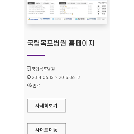
국립목포병원 홈페이지
기관명 :
국립목포병원
인증기간 :
2014.06.13 ~ 2015.06.12
상태 :
만료
국립목포병원 홈페이지
자세히보기
사이트
이동