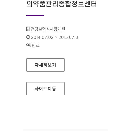
의약품관리종합정보센터
기관명 :
건강보험심사평가원
인증기간 :
2014.07.02 ~ 2015.07.01
상태 :
만료
의약품관리종합정보센터
자세히보기
사이트
이동