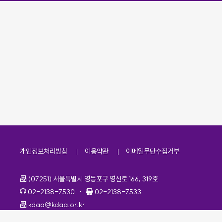
개인정보처리방침
이용약관
이메일무단수집거부
주소
(07251) 서울특별시 영등포구 영신로 166, 319호
전화번호
팩스번호
02-2138-7530
·
02-2138-7533
이메일
kdaa@kdaa.or.kr