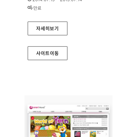
상태 :
만료
마음더하기 정책포털
자세히보기
사이트
이동