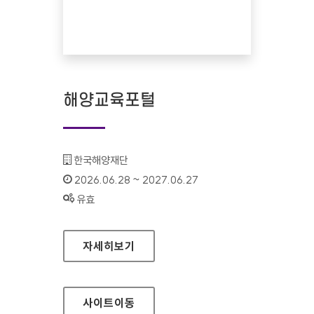
해양교육포털
기관명 :
한국해양재단
인증기간 :
2026.06.28 ~ 2027.06.27
상태 :
유효
해양교육포털
자세히보기
사이트
이동