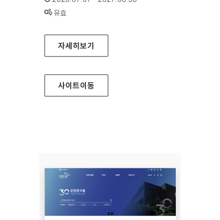
상태 :
유효
백제문화전당
자세히보기
사이트
이동