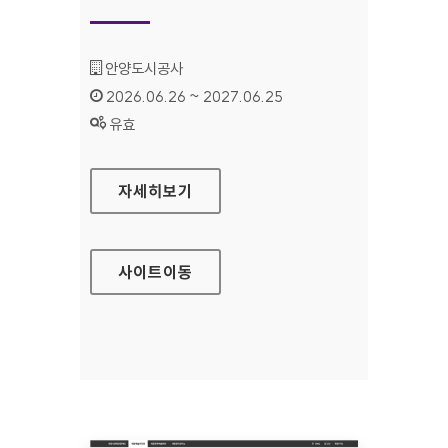
기관명 :
안양도시공사
인증기간 :
2026.06.26 ~ 2027.06.25
상태 :
유효
안양도시공사
자세히보기
사이트
이동