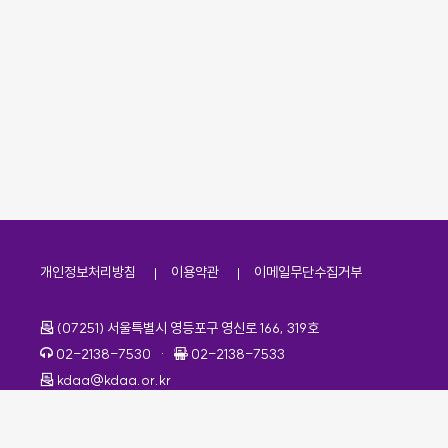
개인정보처리방침
이용약관
이메일무단수집거부
주소
(07251) 서울특별시 영등포구 영신로 166, 319호
전화번호
팩스번호
02-2138-7530
·
02-2138-7533
이메일
kdaa@kdaa.or.kr