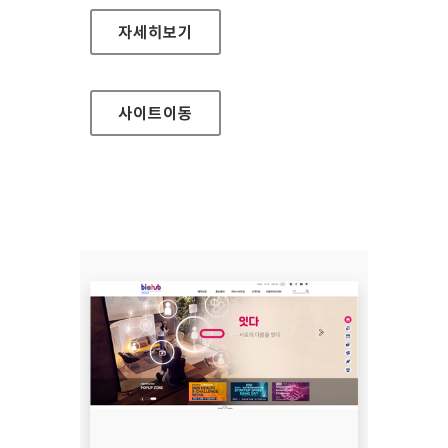
세종예술의전당
자세히보기
사이트
이동