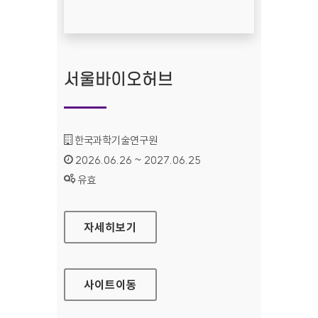
서울바이오허브
기관명 :
한국과학기술연구원
인증기간 :
2026.06.26 ~ 2027.06.25
상태 :
유효
서울바이오허브
자세히보기
사이트
이동