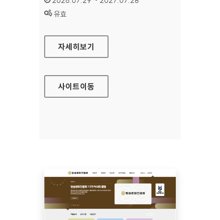
2026.07.29 ~ 2027.07.28
상태 :
유효
공예포털
자세히보기
사이트
이동