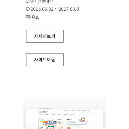
기관명 :
명지전문대학
인증기간 :
2026.08.02 ~ 2027.08.01
상태 :
유효
명지전문대학
자세히보기
사이트
이동