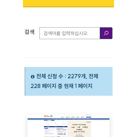
검색
검색옵션
검색
전체 신청 수 : 2279개, 전체
228 페이지 중 현재 1 페이지