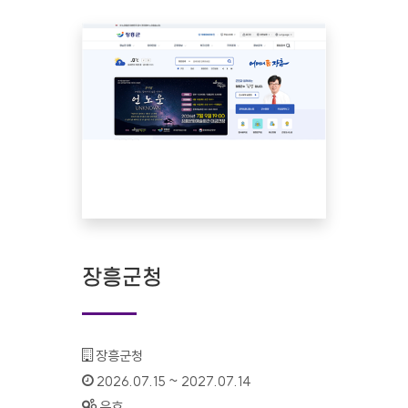
장흥군청
기관명 :
장흥군청
인증기간 :
2026.07.15 ~ 2027.07.14
상태 :
유효