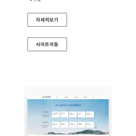
장흥군청
자세히보기
사이트
이동