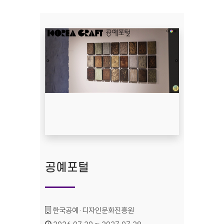
공예포털
기관명 :
한국공예·디자인문화진흥원
인증기간 :