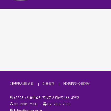
개인정보처리방침
이용약관
이메일무단수집거부
주소
(07251) 서울특별시 영등포구 영신로 166, 319호
전화번호
팩스번호
02-2138-7530
·
02-2138-7533
이메일
kdaa@kdaa.or.kr