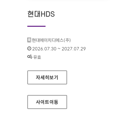
현대HDS
기관명 :
현대에이치디에스(주)
인증기간 :
2026.07.30 ~ 2027.07.29
상태 :
유효
현대HDS
자세히보기
사이트
이동