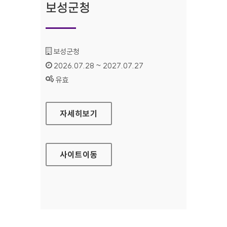
보성군청
기관명 :
보성군청
인증기간 :
2026.07.28 ~ 2027.07.27
상태 :
유효
보성군청
자세히보기
사이트
이동