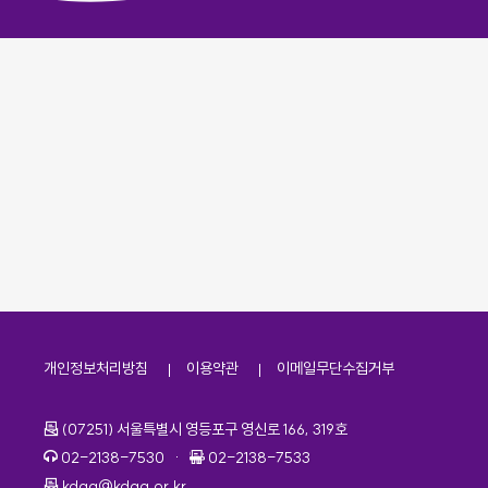
개인정보처리방침
이용약관
이메일무단수집거부
주소
(07251) 서울특별시 영등포구 영신로 166, 319호
전화번호
팩스번호
02-2138-7530
·
02-2138-7533
이메일
kdaa@kdaa.or.kr