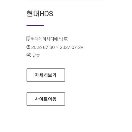
현대HDS
기관명 :
현대에이치디에스(주)
인증기간 :
2026.07.30 ~ 2027.07.29
상태 :
유효
현대HDS
자세히보기
사이트
이동