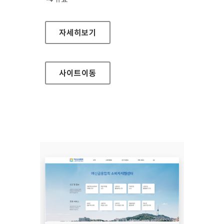
장흥군청
자세히보기
사이트
이동