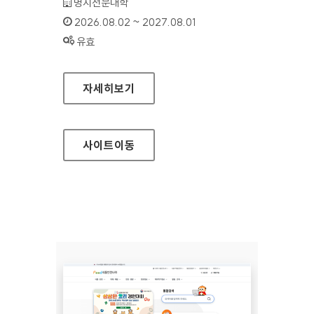
기관명 :
명지전문대학
인증기간 :
2026.08.02 ~ 2027.08.01
상태 :
유효
명지전문대학
자세히보기
사이트
이동