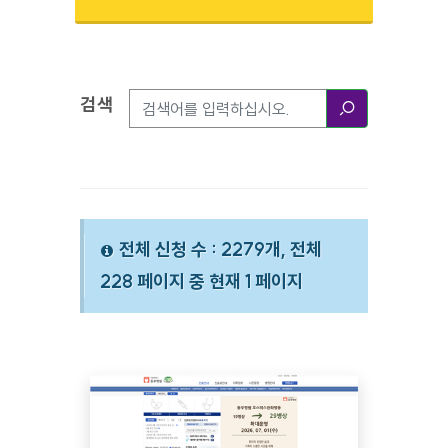
검색
검색옵션
검색
전체 신청 수 : 2279개, 전체
228 페이지 중 현재 1 페이지