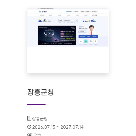
장흥군청
기관명 :
장흥군청
인증기간 :
2026.07.15 ~ 2027.07.14
상태 :
유효