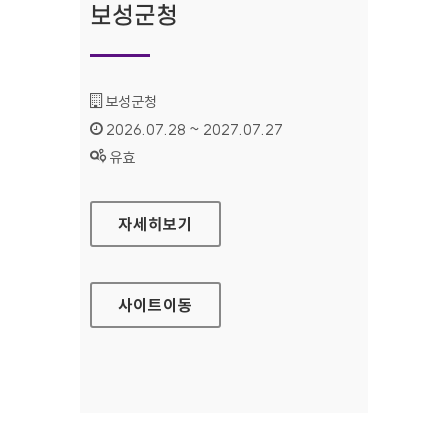
보성군청
기관명 :
보성군청
인증기간 :
2026.07.28 ~ 2027.07.27
상태 :
유효
보성군청
자세히보기
사이트
이동