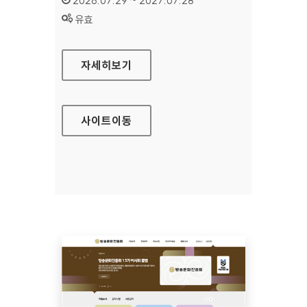
2026.07.29 ~ 2027.07.28
상태 :
유효
공예포털
자세히보기
사이트
이동