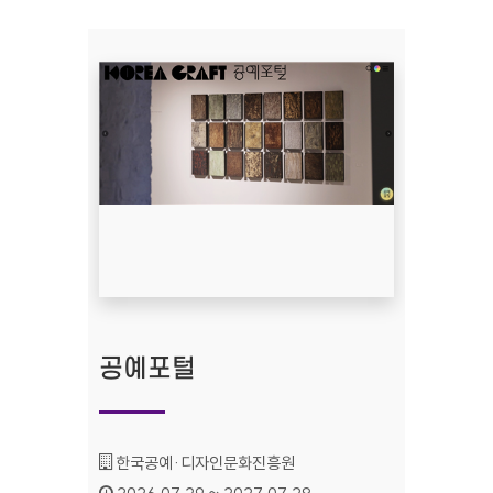
공예포털
기관명 :
한국공예·디자인문화진흥원
인증기간 :