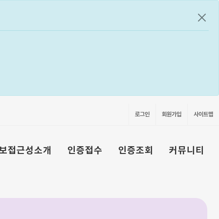
공지
로그인
회원가입
사이트맵
보접근성소개
인증접수
인증조회
커뮤니티