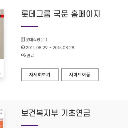
롯데그룹 국문 홈페이지
기관명 :
롯데쇼핑(주)
인증기간 :
2014.08.29 ~ 2015.08.28
상태 :
만료
롯데그룹 국문 홈페이지
자세히보기
사이트
이동
보건복지부 기초연금