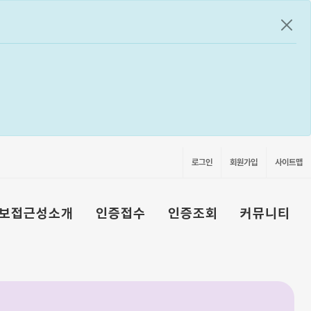
공지
로그인
회원가입
사이트맵
보접근성소개
인증접수
인증조회
커뮤니티