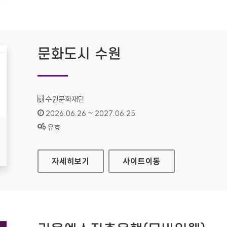
문화도시 수원
기관명 :
수원문화재단
인증기간 :
2026.06.26 ~ 2027.06.25
상태 :
유효
문화도시 수원
자세히보기
사이트
이동