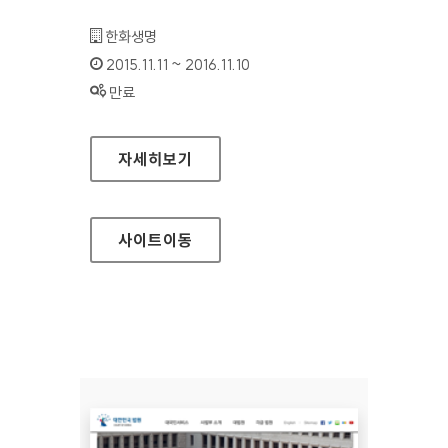
기관명 :
한화생명
인증기간 :
2015.11.11 ~ 2016.11.10
상태 :
만료
한화생명 모바일웹
자세히보기
사이트
이동