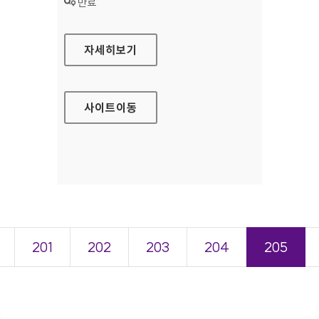
상태 :
만료
국립나주병원 홈페이지
자세히보기
사이트
이동
201
202
203
204
205