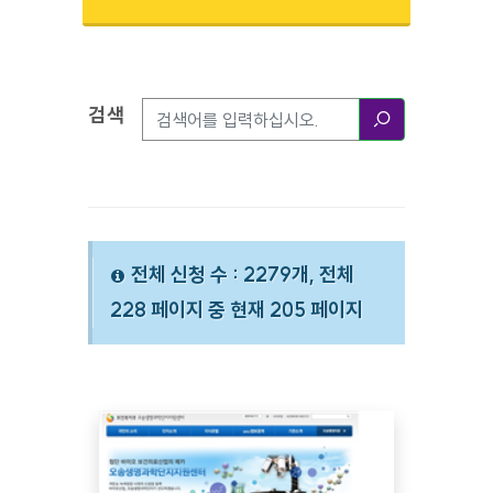
검색
검색옵션
검색
전체 신청 수 : 2279개, 전체
228 페이지 중 현재 205 페이지