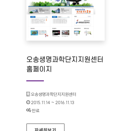
오송생명과학단지지원센터
홈페이지
기관명 :
오송생명과학단지지원센터
인증기간 :
2015.11.14 ~ 2016.11.13
상태 :
만료
오송생명과학단지지원센터 홈페이지
자세히보기