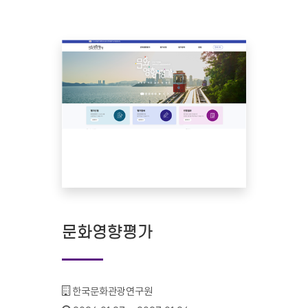
문화영향평가
기관명 :
한국문화관광연구원