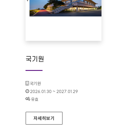
국기원
기관명 :
국기원
인증기간 :
2026.01.30 ~ 2027.01.29
상태 :
유효
국기원
자세히보기