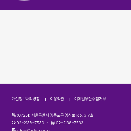
개인정보처리방침
이용약관
이메일무단수집거부
주소
(07251) 서울특별시 영등포구 영신로 166, 319호
전화번호
팩스번호
02-2138-7530
·
02-2138-7533
이메일
kdaa@kdaa.or.kr