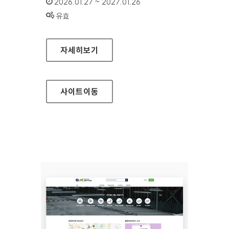
인증기간 :
2026.01.27 ~ 2027.01.26
상태 :
유효
문화영향평가
자세히보기
사이트
이동