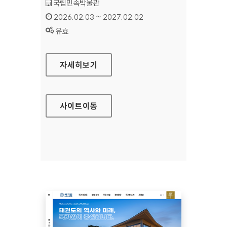
기관명 :
국립민속박물관
인증기간 :
2026.02.03 ~ 2027.02.02
상태 :
유효
국립민속박물관
자세히보기
사이트
이동