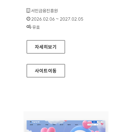
기관명 :
서민금융진흥원
인증기간 :
2026.02.06 ~ 2027.02.05
상태 :
유효
서민금융진흥원 디지털센터
자세히보기
사이트
이동