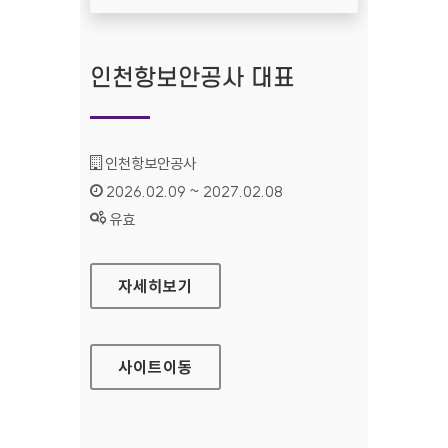
인천항보안공사 대표
기관명 :
인천항보안공사
인증기간 :
2026.02.09 ~ 2027.02.08
상태 :
유효
인천항보안공사 대표
자세히보기
사이트
이동