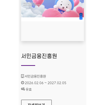
서민금융진흥원
기관명 :
서민금융진흥원
인증기간 :
2026.02.06 ~ 2027.02.05
상태 :
유효
서민금융진흥원
자세히보기