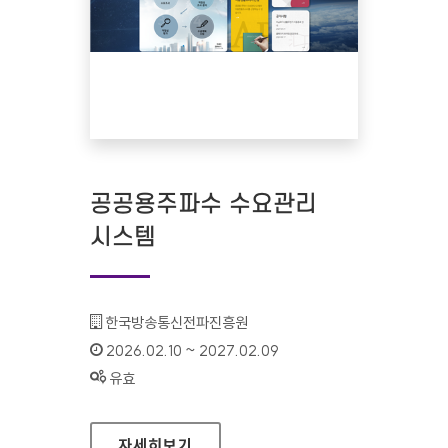
공공용주파수 수요관리
시스템
기관명 :
한국방송통신전파진흥원
인증기간 :
2026.02.10 ~ 2027.02.09
상태 :
유효
공공용주파수 수요관리 시스템
자세히보기