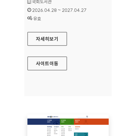
기관명 :
국회도서관
인증기간 :
2026.04.28 ~ 2027.04.27
상태 :
유효
국회도서관
자세히보기
사이트
이동