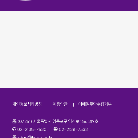
개인정보처리방침
이용약관
이메일무단수집거부
주소
(07251) 서울특별시 영등포구 영신로 166, 319호
전화번호
팩스번호
02-2138-7530
·
02-2138-7533
이메일
kdaa@kdaa.or.kr