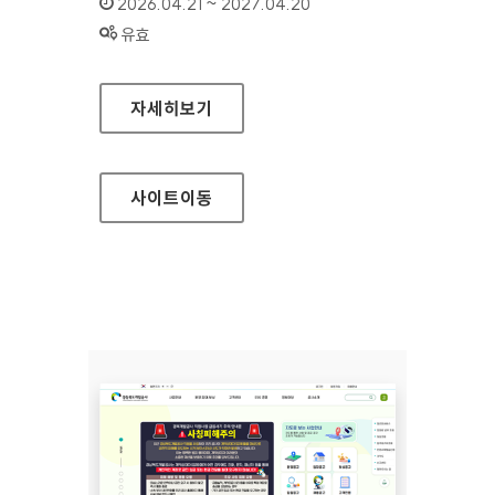
인증기간 :
2026.04.21 ~ 2027.04.20
상태 :
유효
삼척의료원
자세히보기
사이트
이동