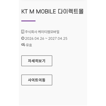
KT M MOBILE 다이렉트몰
기관명 :
주식회사 케이티엠모바일
인증기간 :
2026.04.26 ~ 2027.04.25
상태 :
유효
KT M MOBILE 다이렉트몰
자세히보기
사이트
이동