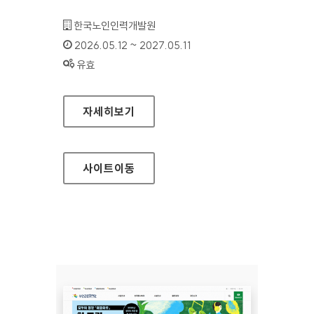
기관명 :
한국노인인력개발원
인증기간 :
2026.05.12 ~ 2027.05.11
상태 :
유효
한국노인인력개발원(모바일웹)
자세히보기
사이트
이동