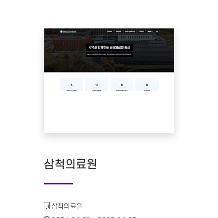
삼척의료원
기관명 :
삼척의료원