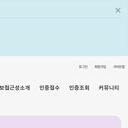
공지
로그인
회원가입
사이트맵
보접근성소개
인증접수
인증조회
커뮤니티