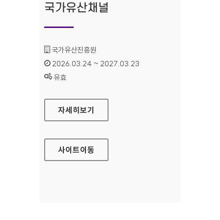
국가유산채널
기관명 :
국가유산진흥원
인증기간 :
2026.03.24 ~ 2027.03.23
상태 :
유효
국가유산채널
자세히보기
사이트
이동