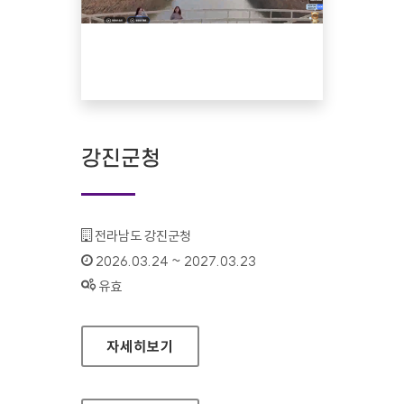
강진군청
기관명 :
전라남도 강진군청
인증기간 :
2026.03.24 ~ 2027.03.23
상태 :
유효
강진군청
자세히보기