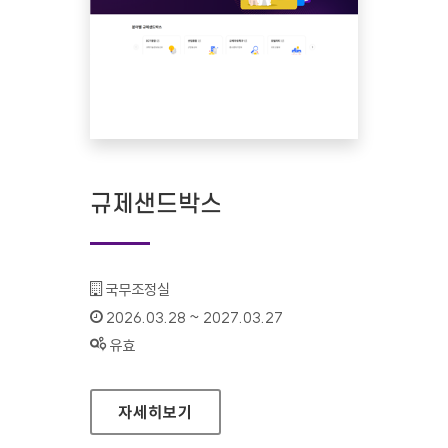
규제샌드박스
기관명 :
국무조정실
인증기간 :
2026.03.28 ~ 2027.03.27
상태 :
유효
규제샌드박스
자세히보기