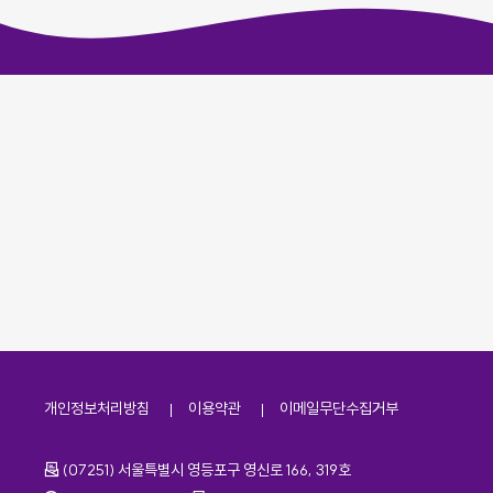
개인정보처리방침
이용약관
이메일무단수집거부
주소
(07251) 서울특별시 영등포구 영신로 166, 319호