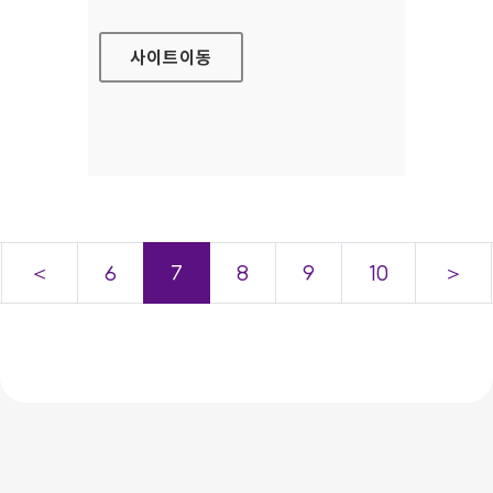
사이트
이동
＜
6
7
8
9
10
＞