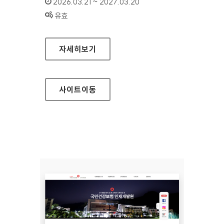
인증기간 :
2026.03.21 ~ 2027.03.20
상태 :
유효
국민건강보험공단 인재개발원(모바일웹)
자세히보기
사이트
이동