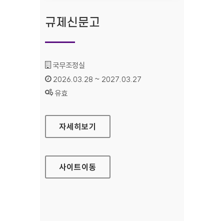
규제신문고
기관명 :
국무조정실
인증기간 :
2026.03.28 ~ 2027.03.27
상태 :
유효
규제신문고
자세히보기
사이트
이동