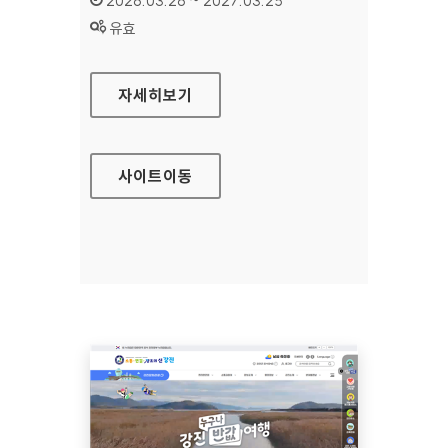
2026.03.26 ~ 2027.03.25
상태 :
유효
국민행복카드
자세히보기
사이트
이동